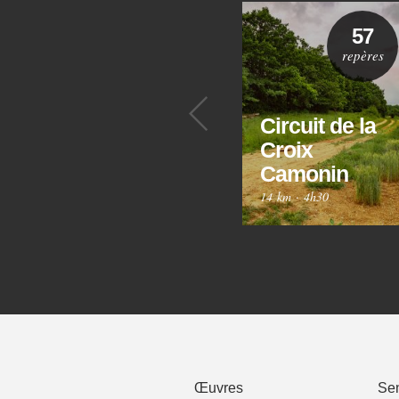
57
repères
Précédent
Circuit de la
Croix
Camonin
14 km
·
4h30
Œuvres
Sen