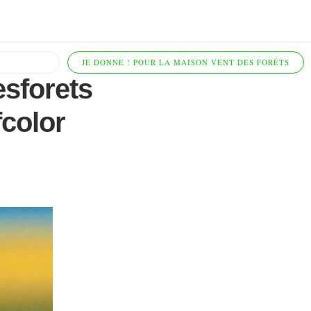
JE DONNE ! POUR LA MAISON VENT DES FORÊTS
esforets
fcolor