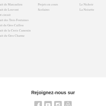
uit de Marcaulieu
Projets en cours
Le Nichoir
uit de Louvent
Scolaires
La Noisette
t circuit
uit des Trois Fontaines
uit du Gros Caillou
uit de la Croix Camonin
uit du Gros Charme
Rejoignez-nous sur