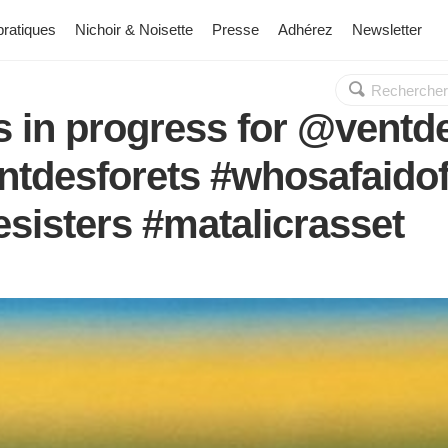
pratiques
Nichoir & Noisette
Presse
Adhérez
Newsletter
Rechercher :
OK
s in progress for @ventd
entdesforets #whosafaido
esisters #matalicrasset