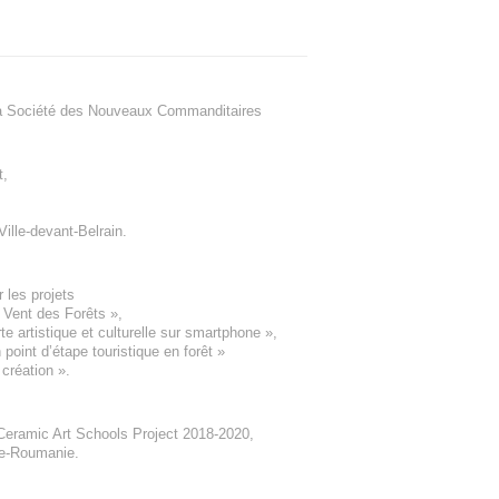
a Société des Nouveaux Commanditaires
t
,
Ville-devant-Belrain
.
 les projets
e Vent des Forêts
»,
 artistique et culturelle sur smartphone »,
oint d’étape touristique en forêt
»
 création
».
eramic Art Schools Project 2018-2020
,
ne-Roumanie.