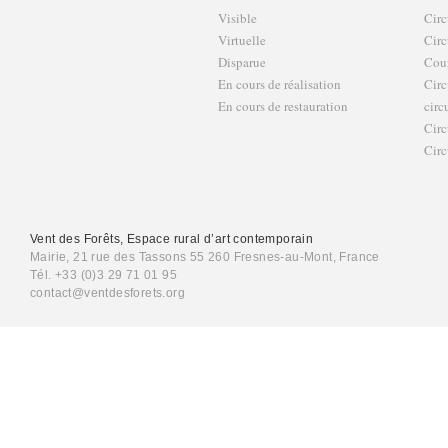
Visible
Circ
Virtuelle
Circ
Disparue
Cour
En cours de réalisation
Circ
En cours de restauration
circ
Circ
Circ
Vent des Forêts, Espace rural d’art contemporain
Mairie, 21 rue des Tassons 55 260 Fresnes-au-Mont, France
Tél. +33 (0)3 29 71 01 95
contact@ventdesforets.org