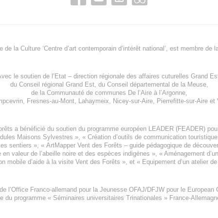
re de la Culture ‘Centre d’art contemporain d’intérêt national’, est membre de
l
vec le soutien de l’
Etat – direction régionale des affaires cuturelles Grand Es
du
Conseil régional Grand Est
, du
Conseil départemental de la Meuse
,
de la
Communauté de communes De l’Aire à l’Argonne
,
pcevrin
,
Fresnes-au-Mont
,
Lahaymeix
,
Nicey-sur-Aire
,
Pierrefitte-sur-Aire
et
orêts a bénéficié du soutien du programme européen
LEADER (FEADER)
pour
odules Maisons Sylvestres
», «
Création d’outils de communication touristiqu
les sentiers », «
ArtMapper Vent des Forêts
– guide pédagogique de découverte
e en valeur de l’abeille noire et des espèces indigène
s », «
Aménagement d’un p
on mobile d’aide à la visite Vent des Forêts
», et «
Equipement d’un atelier de
 de l’Office Franco-allemand pour la Jeunesse
OFAJ/DFJW
pour le
European C
re du programme « Séminaires universitaires Trinationales » France-Allemag