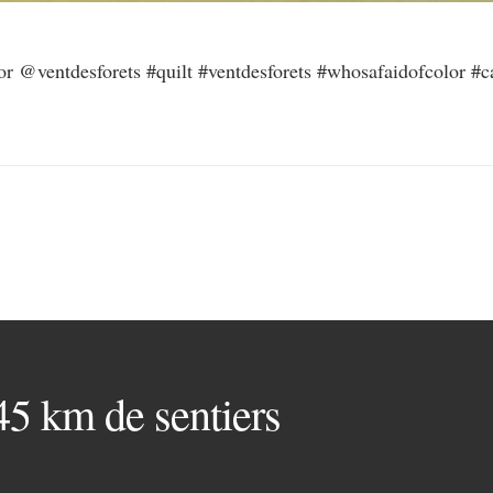
or @ventdesforets #quilt #ventdesforets #whosafaidofcolor #ca
 45 km de sentiers