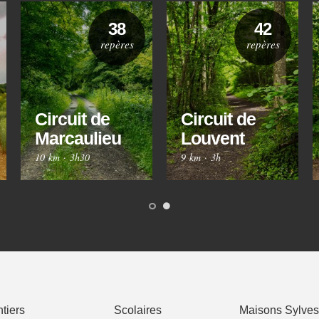
38
42
repères
repères
Circuit de
Circuit de
Marcaulieu
Louvent
10 km
·
3h30
9 km
·
3h
tiers
Scolaires
Maisons Sylves