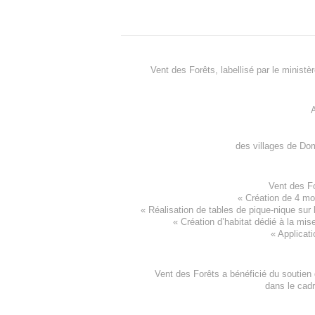
Vent des Forêts, labellisé par le ministè
A
des villages de
Dom
Vent des F
«
Création de 4 m
« Réalisation de tables de pique-nique sur 
«
Création d’habitat dédié à la mis
«
Applicati
Vent des Forêts a bénéficié du soutien
dans le cad