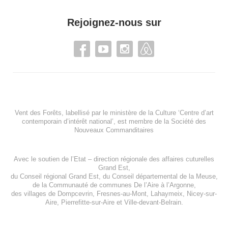
Rejoignez-nous sur
Vent des Forêts, labellisé par le ministère de la Culture ‘Centre d’art
contemporain d’intérêt national’, est membre de
la Société des
Nouveaux Commanditaires
Avec le soutien de l’
Etat – direction régionale des affaires cuturelles
Grand Est
,
du
Conseil régional Grand Est
, du
Conseil départemental de la Meuse
,
de la
Communauté de communes De l’Aire à l’Argonne
,
des villages de
Dompcevrin
,
Fresnes-au-Mont
,
Lahaymeix
,
Nicey-sur-
Aire
,
Pierrefitte-sur-Aire
et
Ville-devant-Belrain
.