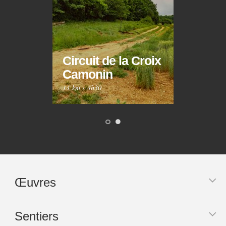
Circuit de la Croix
Circ
Camonin
Mar
14 km
·
4h30
10 km
Œuvres
Sentiers