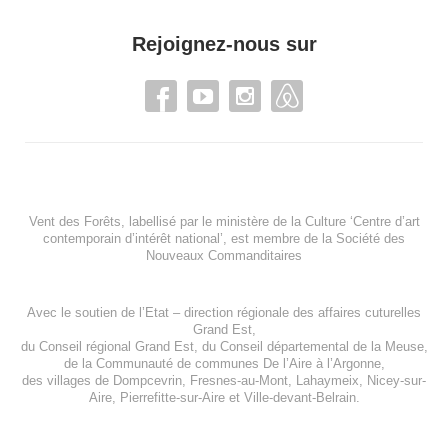
Rejoignez-nous sur
Vent des Forêts, labellisé par le ministère de la Culture ‘Centre d’art
contemporain d’intérêt national’, est membre de
la Société des
Nouveaux Commanditaires
Avec le soutien de l’
Etat – direction régionale des affaires cuturelles
Grand Est
,
du
Conseil régional Grand Est
, du
Conseil départemental de la Meuse
,
de la
Communauté de communes De l’Aire à l’Argonne
,
des villages de
Dompcevrin
,
Fresnes-au-Mont
,
Lahaymeix
,
Nicey-sur-
Aire
,
Pierrefitte-sur-Aire
et
Ville-devant-Belrain
.