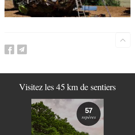
Hau
de
pag
Visitez les 45 km de sentiers
57
repères