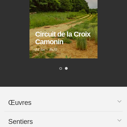
Circuit de la Croix
Circ
Camonin
Mar
14 km
·
4h30
10 km
Œuvres
Sentiers