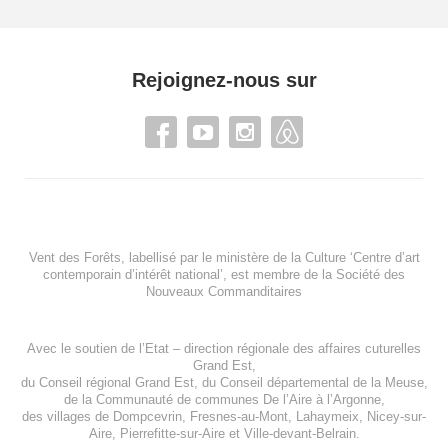
Rejoignez-nous sur
Vent des Forêts, labellisé par le ministère de la Culture ‘Centre d’art
contemporain d’intérêt national’, est membre de
la Société des
Nouveaux Commanditaires
Avec le soutien de l’
Etat – direction régionale des affaires cuturelles
Grand Est
,
du
Conseil régional Grand Est
, du
Conseil départemental de la Meuse
,
de la
Communauté de communes De l’Aire à l’Argonne
,
des villages de
Dompcevrin
,
Fresnes-au-Mont
,
Lahaymeix
,
Nicey-sur-
Aire
,
Pierrefitte-sur-Aire
et
Ville-devant-Belrain
.