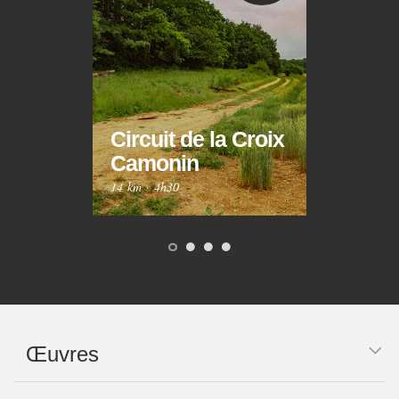
Circuit de la Croix
Circ
Camonin
Mar
14 km
·
4h30
10 km
Œuvres