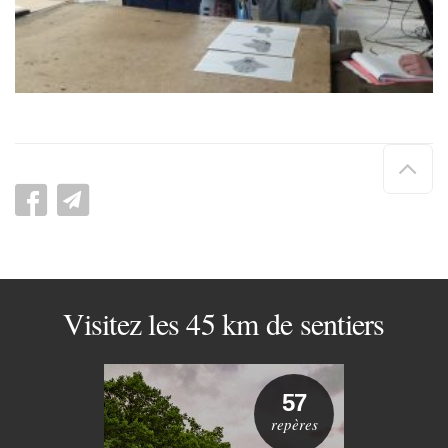
Hau
de
pag
Visitez les 45 km de sentiers
57
repères