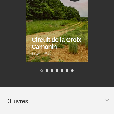
Circuit de la Croix
Circ
Camonin
Mar
14 km
·
4h30
10 km
Œuvres