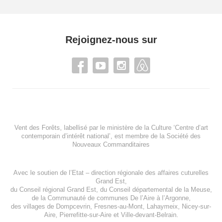
Rejoignez-nous sur
Vent des Forêts, labellisé par le ministère de la Culture ‘Centre d’art
contemporain d’intérêt national’, est membre de
la Société des
Nouveaux Commanditaires
Avec le soutien de l’
Etat – direction régionale des affaires cuturelles
Grand Est
,
du
Conseil régional Grand Est
, du
Conseil départemental de la Meuse
,
de la
Communauté de communes De l’Aire à l’Argonne
,
des villages de
Dompcevrin
,
Fresnes-au-Mont
,
Lahaymeix
,
Nicey-sur-
Aire
,
Pierrefitte-sur-Aire
et
Ville-devant-Belrain
.