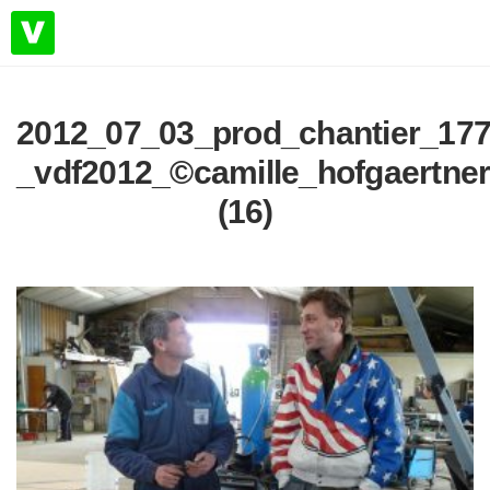
2012_07_03_prod_chantier_177
_vdf2012_©camille_hofgaertne
(16)