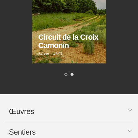
Circuit de la Croix
Circ
Camonin
Mar
14 km
·
4h30
10 km
Œuvres
Sentiers