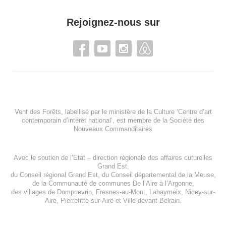
Rejoignez-nous sur
Vent des Forêts, labellisé par le ministère de la Culture ‘Centre d’art
contemporain d’intérêt national’, est membre de
la Société des
Nouveaux Commanditaires
Avec le soutien de l’
Etat – direction régionale des affaires cuturelles
Grand Est
,
du
Conseil régional Grand Est
, du
Conseil départemental de la Meuse
,
de la
Communauté de communes De l’Aire à l’Argonne
,
des villages de
Dompcevrin
,
Fresnes-au-Mont
,
Lahaymeix
,
Nicey-sur-
Aire
,
Pierrefitte-sur-Aire
et
Ville-devant-Belrain
.