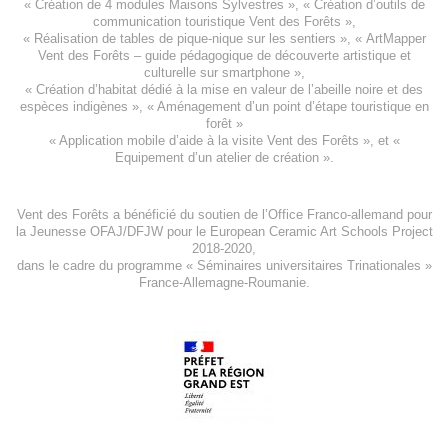
«
Création de 4 modules Maisons Sylvestres
», «
Création d’outils de
communication touristique Vent des Forêts
»,
« Réalisation de tables de pique-nique sur les sentiers », «
ArtMapper
Vent des Forêts
– guide pédagogique de découverte artistique et
culturelle sur smartphone »,
«
Création d’habitat dédié à la mise en valeur de l’abeille noire et des
espèces indigène
s », «
Aménagement d’un point d’étape touristique en
forêt
»
«
Application mobile d’aide à la visite Vent des Forêts
», et «
Equipement d’un atelier de création
».
Vent des Forêts a bénéficié du soutien de l’Office Franco-allemand pour
la Jeunesse
OFAJ/DFJW
pour le
European Ceramic Art Schools Project
2018-2020
,
dans le cadre du programme « Séminaires universitaires Trinationales »
France-Allemagne-Roumanie.