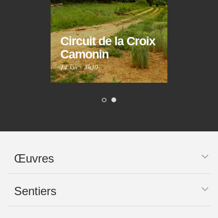
Circuit de la Croix
Circ
Camonin
Mar
14 km
·
4h30
10 km
Œuvres
Sentiers