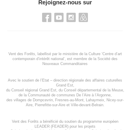
Rejoignez-nous sur
Vent des Forêts, labellisé par le ministère de la Culture ‘Centre d’art
contemporain d’intérêt national’, est membre de
la Société des
Nouveaux Commanditaires
Avec le soutien de l’
Etat – direction régionale des affaires cuturelles
Grand Est
,
du
Conseil régional Grand Est
, du
Conseil départemental de la Meuse
,
de la
Communauté de communes De l’Aire à l’Argonne
,
des villages de
Dompcevrin
,
Fresnes-au-Mont
,
Lahaymeix
,
Nicey-sur-
Aire
,
Pierrefitte-sur-Aire
et
Ville-devant-Belrain
.
Vent des Forêts a bénéficié du soutien du programme européen
LEADER (FEADER)
pour les projets