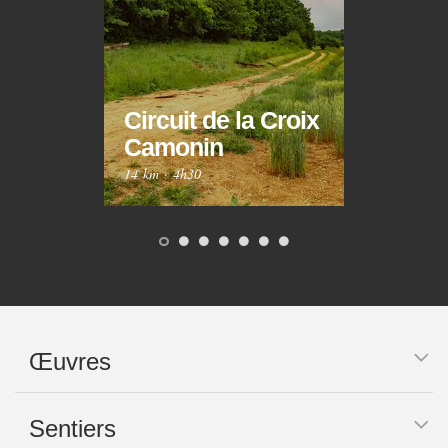
Circuit de la Croix
Circ
Camonin
Mar
14 km
·
4h30
10 km
Œuvres
Sentiers