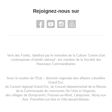
Rejoignez-nous sur
Vent des Forêts, labellisé par le ministère de la Culture ‘Centre d’art
contemporain d’intérêt national’, est membre de
la Société des
Nouveaux Commanditaires
Avec le soutien de l’
Etat – direction régionale des affaires cuturelles
Grand Est
,
du
Conseil régional Grand Est
, du
Conseil départemental de la Meuse
,
de la
Communauté de communes De l’Aire à l’Argonne
,
des villages de
Dompcevrin
,
Fresnes-au-Mont
,
Lahaymeix
,
Nicey-sur-
Aire
,
Pierrefitte-sur-Aire
et
Ville-devant-Belrain
.