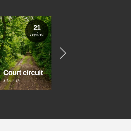
21
36
repères
repères
Suivant
Circuit des
Ci
Trois
Court circuit
Gr
Fontaines
3 km
·
1h
8 km
·
2h30
12 