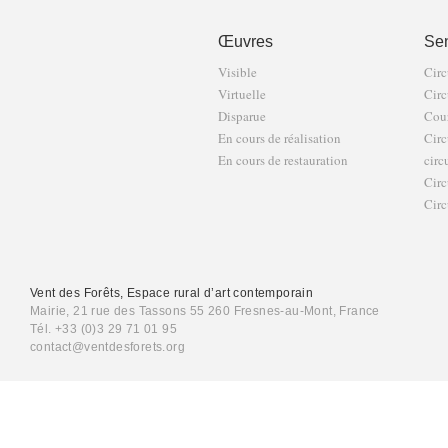
Œuvres
Sen
Visible
Circ
Virtuelle
Circ
Disparue
Cour
En cours de réalisation
Circ
En cours de restauration
circ
Circ
Circ
Vent des Forêts, Espace rural d’art contemporain
Mairie, 21 rue des Tassons 55 260 Fresnes-au-Mont, France
Tél. +33 (0)3 29 71 01 95
contact@ventdesforets.org