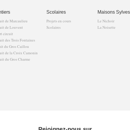
tiers
Scolaires
Maisons Sylves
uit de Marcaulieu
Projets en cours
Le Nichoir
uit de Louvent
Scolaires
La Noisette
t circuit
uit des Trois Fontaines
uit du Gros Caillou
uit de la Croix Camonin
uit du Gros Charme
Rejoignez-nous sur