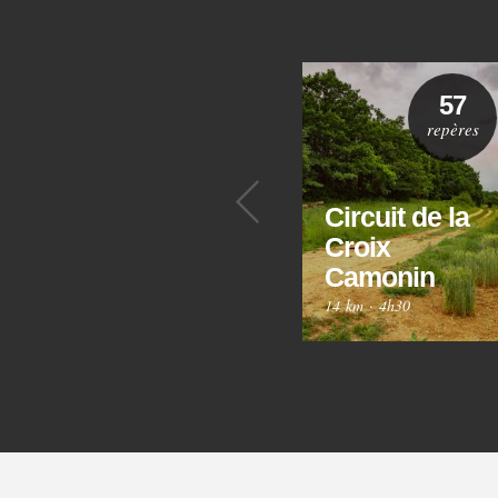
57
repères
Précédent
Circuit de la
Croix
Camonin
14 km
·
4h30