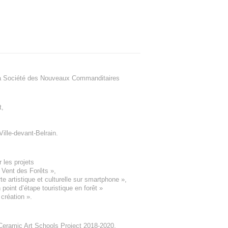
a Société des Nouveaux Commanditaires
t
,
Ville-devant-Belrain
.
 les projets
e Vent des Forêts
»,
 artistique et culturelle sur smartphone »,
oint d’étape touristique en forêt
»
 création
».
eramic Art Schools Project 2018-2020
,