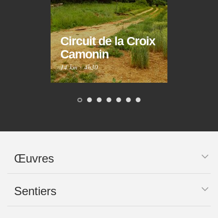
Circuit de la Croix
Circ
Camonin
Mar
14 km
·
4h30
10 km
Œuvres
Sentiers