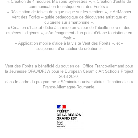
«
Création de 4 modules Maisons Sylvestres
», «
Création d’outils de
communication touristique Vent des Forêts
»,
« Réalisation de tables de pique-nique sur les sentiers », «
ArtMapper
Vent des Forêts
– guide pédagogique de découverte artistique et
culturelle sur smartphone »,
«
Création d’habitat dédié à la mise en valeur de l’abeille noire et des
espèces indigène
s », «
Aménagement d’un point d’étape touristique en
forêt
»
«
Application mobile d’aide à la visite Vent des Forêts
», et «
Equipement d’un atelier de création
».
Vent des Forêts a bénéficié du soutien de l’Office Franco-allemand pour
la Jeunesse
OFAJ/DFJW
pour le
European Ceramic Art Schools Project
2018-2020
,
dans le cadre du programme « Séminaires universitaires Trinationales »
France-Allemagne-Roumanie.