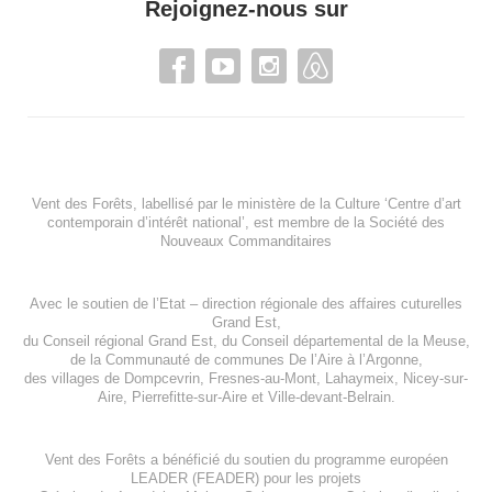
Rejoignez-nous sur
Vent des Forêts, labellisé par le ministère de la Culture ‘Centre d’art
contemporain d’intérêt national’, est membre de
la Société des
Nouveaux Commanditaires
Avec le soutien de l’
Etat – direction régionale des affaires cuturelles
Grand Est
,
du
Conseil régional Grand Est
, du
Conseil départemental de la Meuse
,
de la
Communauté de communes De l’Aire à l’Argonne
,
des villages de
Dompcevrin
,
Fresnes-au-Mont
,
Lahaymeix
,
Nicey-sur-
Aire
,
Pierrefitte-sur-Aire
et
Ville-devant-Belrain
.
Vent des Forêts a bénéficié du soutien du programme européen
LEADER (FEADER)
pour les projets