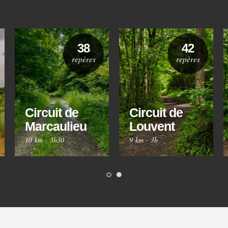
38
42
repères
repères
Circuit de
Circuit de
Marcaulieu
Louvent
10 km
·
3h30
9 km
·
3h