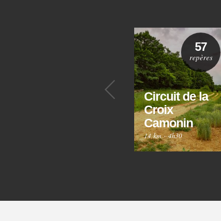
57
repères
Précédent
Circuit de la
Croix
Camonin
14 km
·
4h30