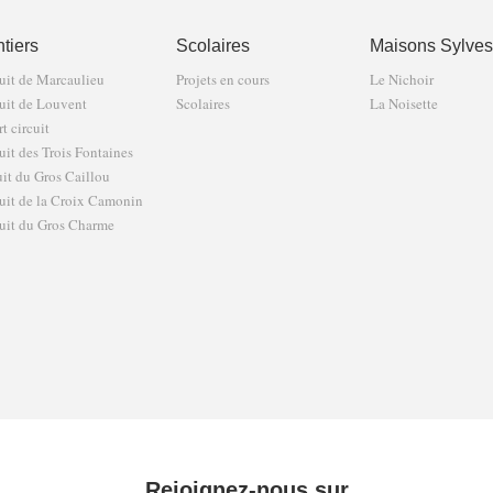
tiers
Scolaires
Maisons Sylves
uit de Marcaulieu
Projets en cours
Le Nichoir
uit de Louvent
Scolaires
La Noisette
t circuit
uit des Trois Fontaines
uit du Gros Caillou
uit de la Croix Camonin
uit du Gros Charme
Rejoignez-nous sur