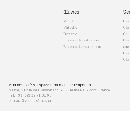
Œuvres
Sen
Visible
Circ
Virtuelle
Circ
Disparue
Cour
En cours de réalisation
Circ
En cours de restauration
circ
Circ
Circ
Vent des Forêts, Espace rural d’art contemporain
Mairie, 21 rue des Tassons 55 260 Fresnes-au-Mont, France
Tél. +33 (0)3 29 71 01 95
contact@ventdesforets.org