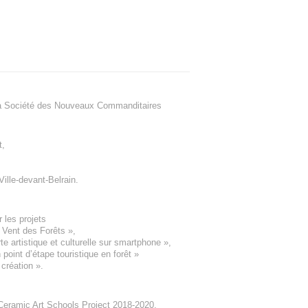
a Société des Nouveaux Commanditaires
t
,
Ville-devant-Belrain
.
 les projets
e Vent des Forêts
»,
 artistique et culturelle sur smartphone »,
oint d’étape touristique en forêt
»
 création
».
eramic Art Schools Project 2018-2020
,