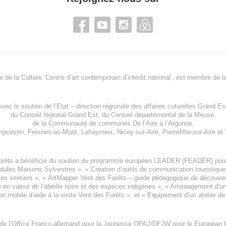
re de la Culture ‘Centre d’art contemporain d’intérêt national’, est membre de
l
vec le soutien de l’
Etat – direction régionale des affaires cuturelles Grand Es
du
Conseil régional Grand Est
, du
Conseil départemental de la Meuse
,
de la
Communauté de communes De l’Aire à l’Argonne
,
pcevrin
,
Fresnes-au-Mont
,
Lahaymeix
,
Nicey-sur-Aire
,
Pierrefitte-sur-Aire
et
orêts a bénéficié du soutien du programme européen
LEADER (FEADER)
pour
odules Maisons Sylvestres
», «
Création d’outils de communication touristiqu
les sentiers », «
ArtMapper Vent des Forêts
– guide pédagogique de découverte
e en valeur de l’abeille noire et des espèces indigène
s », «
Aménagement d’un p
on mobile d’aide à la visite Vent des Forêts
», et «
Equipement d’un atelier de
 de l’Office Franco-allemand pour la Jeunesse
OFAJ/DFJW
pour le
European C