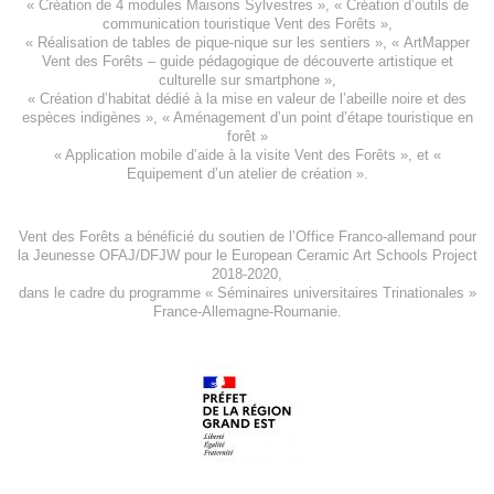
«
Création de 4 modules Maisons Sylvestres
», «
Création d’outils de
communication touristique Vent des Forêts
»,
« Réalisation de tables de pique-nique sur les sentiers », «
ArtMapper
Vent des Forêts
– guide pédagogique de découverte artistique et
culturelle sur smartphone »,
«
Création d’habitat dédié à la mise en valeur de l’abeille noire et des
espèces indigène
s », «
Aménagement d’un point d’étape touristique en
forêt
»
«
Application mobile d’aide à la visite Vent des Forêts
», et «
Equipement d’un atelier de création
».
Vent des Forêts a bénéficié du soutien de l’Office Franco-allemand pour
la Jeunesse
OFAJ/DFJW
pour le
European Ceramic Art Schools Project
2018-2020
,
dans le cadre du programme « Séminaires universitaires Trinationales »
France-Allemagne-Roumanie.