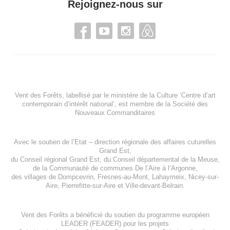
Rejoignez-nous sur
Vent des Forêts, labellisé par le ministère de la Culture ‘Centre d’art
contemporain d’intérêt national’, est membre de
la Société des
Nouveaux Commanditaires
Avec le soutien de l’
Etat – direction régionale des affaires cuturelles
Grand Est
,
du
Conseil régional Grand Est
, du
Conseil départemental de la Meuse
,
de la
Communauté de communes De l’Aire à l’Argonne
,
des villages de
Dompcevrin
,
Fresnes-au-Mont
,
Lahaymeix
,
Nicey-sur-
Aire
,
Pierrefitte-sur-Aire
et
Ville-devant-Belrain
.
Vent des Forêts a bénéficié du soutien du programme européen
LEADER (FEADER)
pour les projets