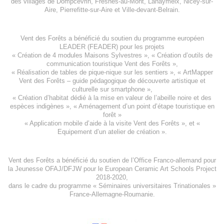
des villages de
Dompcevrin
,
Fresnes-au-Mont
,
Lahaymeix
,
Nicey-sur-
Aire
,
Pierrefitte-sur-Aire
et
Ville-devant-Belrain
.
Vent des Forêts a bénéficié du soutien du programme européen
LEADER (FEADER)
pour les projets
«
Création de 4 modules Maisons Sylvestres
», «
Création d’outils de
communication touristique Vent des Forêts
»,
« Réalisation de tables de pique-nique sur les sentiers », «
ArtMapper
Vent des Forêts
– guide pédagogique de découverte artistique et
culturelle sur smartphone »,
«
Création d’habitat dédié à la mise en valeur de l’abeille noire et des
espèces indigène
s », «
Aménagement d’un point d’étape touristique en
forêt
»
«
Application mobile d’aide à la visite Vent des Forêts
», et «
Equipement d’un atelier de création
».
Vent des Forêts a bénéficié du soutien de l’Office Franco-allemand pour
la Jeunesse
OFAJ/DFJW
pour le
European Ceramic Art Schools Project
2018-2020
,
dans le cadre du programme « Séminaires universitaires Trinationales »
France-Allemagne-Roumanie.