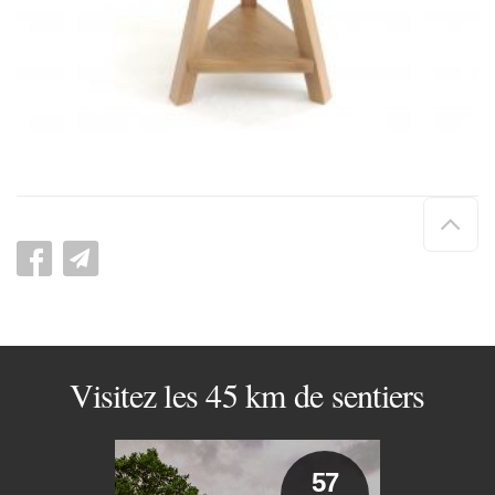
Hau
de
pag
Visitez les 45 km de sentiers
57