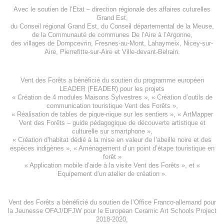
Avec le soutien de l’
Etat – direction régionale des affaires cuturelles
Grand Est
,
du
Conseil régional Grand Est
, du
Conseil départemental de la Meuse
,
de la
Communauté de communes De l’Aire à l’Argonne
,
des villages de
Dompcevrin
,
Fresnes-au-Mont
,
Lahaymeix
,
Nicey-sur-
Aire
,
Pierrefitte-sur-Aire
et
Ville-devant-Belrain
.
Vent des Forêts a bénéficié du soutien du programme européen
LEADER (FEADER)
pour les projets
«
Création de 4 modules Maisons Sylvestres
», «
Création d’outils de
communication touristique Vent des Forêts
»,
« Réalisation de tables de pique-nique sur les sentiers », «
ArtMapper
Vent des Forêts
– guide pédagogique de découverte artistique et
culturelle sur smartphone »,
«
Création d’habitat dédié à la mise en valeur de l’abeille noire et des
espèces indigène
s », «
Aménagement d’un point d’étape touristique en
forêt
»
«
Application mobile d’aide à la visite Vent des Forêts
», et «
Equipement d’un atelier de création
».
Vent des Forêts a bénéficié du soutien de l’Office Franco-allemand pour
la Jeunesse
OFAJ/DFJW
pour le
European Ceramic Art Schools Project
2018-2020
,