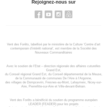
Rejoignez-nous sur
Vent des Forêts, labellisé par le ministère de la Culture ‘Centre d’art
contemporain d’intérêt national’, est membre de
la Société des
Nouveaux Commanditaires
Avec le soutien de l’
Etat – direction régionale des affaires cuturelles
Grand Est
,
du
Conseil régional Grand Est
, du
Conseil départemental de la Meuse
,
de la
Communauté de communes De l’Aire à l’Argonne
,
des villages de
Dompcevrin
,
Fresnes-au-Mont
,
Lahaymeix
,
Nicey-sur-
Aire
,
Pierrefitte-sur-Aire
et
Ville-devant-Belrain
.
Vent des Forêts a bénéficié du soutien du programme européen
LEADER (FEADER)
pour les projets