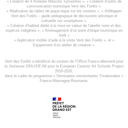
«
Création de 4 modules Maisons Sylvestres
», «
Création d’outils de
communication touristique Vent des Forêts
»,
« Réalisation de tables de pique-nique sur les sentiers », «
ArtMapper
Vent des Forêts
– guide pédagogique de découverte artistique et
culturelle sur smartphone »,
«
Création d’habitat dédié à la mise en valeur de l’abeille noire et des
espèces indigène
s », «
Aménagement d’un point d’étape touristique en
forêt
»
«
Application mobile d’aide à la visite Vent des Forêts
», et «
Equipement d’un atelier de création
».
Vent des Forêts a bénéficié du soutien de l’Office Franco-allemand pour
la Jeunesse
OFAJ/DFJW
pour le
European Ceramic Art Schools Project
2018-2020
,
dans le cadre du programme « Séminaires universitaires Trinationales »
France-Allemagne-Roumanie.