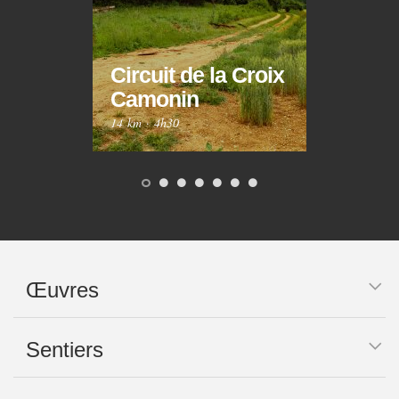
Circuit de la Croix
Circ
Camonin
Mar
14 km
·
4h30
10 km
Œuvres
Sentiers