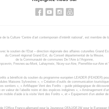
re de la Culture ‘Centre d’art contemporain d’intérêt national’, est membre de
l
vec le soutien de l’
Etat – direction régionale des affaires cuturelles Grand Es
du
Conseil régional Grand Est
, du
Conseil départemental de la Meuse
,
de la
Communauté de communes De l’Aire à l’Argonne
,
pcevrin
,
Fresnes-au-Mont
,
Lahaymeix
,
Nicey-sur-Aire
,
Pierrefitte-sur-Aire
et
orêts a bénéficié du soutien du programme européen
LEADER (FEADER)
pour
odules Maisons Sylvestres
», «
Création d’outils de communication touristiqu
les sentiers », «
ArtMapper Vent des Forêts
– guide pédagogique de découverte
e en valeur de l’abeille noire et des espèces indigène
s », «
Aménagement d’un p
on mobile d’aide à la visite Vent des Forêts
», et «
Equipement d’un atelier de
 de l’Office Franco-allemand pour la Jeunesse
OFAJ/DFJW
pour le
European C