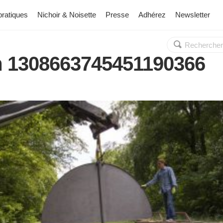
pratiques
Nichoir & Noisette
Presse
Adhérez
Newsletter
Rechercher :
OK
m 1308663745451190366