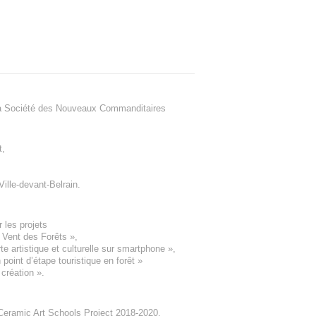
a Société des Nouveaux Commanditaires
t
,
Ville-devant-Belrain
.
 les projets
e Vent des Forêts
»,
 artistique et culturelle sur smartphone »,
oint d’étape touristique en forêt
»
 création
».
eramic Art Schools Project 2018-2020
,