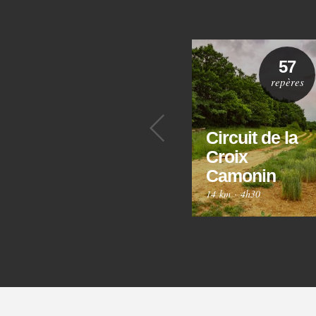
57
repères
Précédent
Circuit de la
Croix
Camonin
14 km
·
4h30