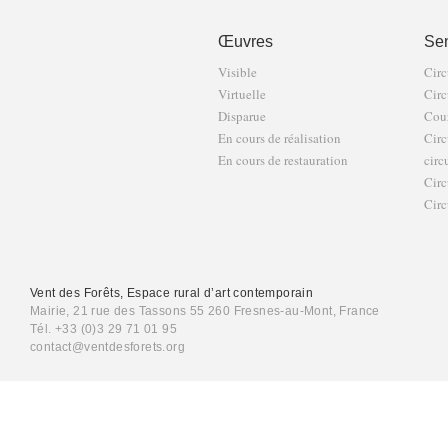
Œuvres
Sen
Visible
Circ
Virtuelle
Circ
Disparue
Cour
En cours de réalisation
Circ
En cours de restauration
circ
Circ
Circ
Vent des Forêts, Espace rural d’art contemporain
Mairie, 21 rue des Tassons 55 260 Fresnes-au-Mont, France
Tél. +33 (0)3 29 71 01 95
contact@ventdesforets.org