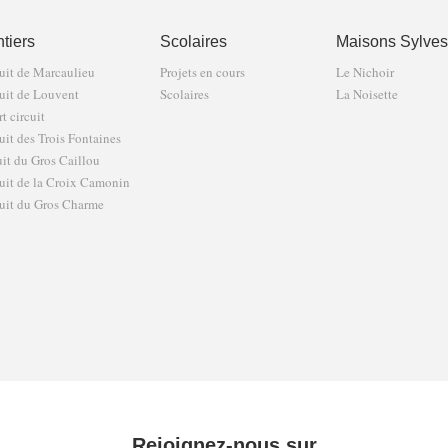
tiers
Scolaires
Maisons Sylves
uit de Marcaulieu
Projets en cours
Le Nichoir
uit de Louvent
Scolaires
La Noisette
t circuit
uit des Trois Fontaines
uit du Gros Caillou
uit de la Croix Camonin
uit du Gros Charme
Rejoignez-nous sur