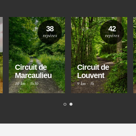
38
42
repères
repères
Circuit de
Circuit de
Marcaulieu
Louvent
10 km
·
3h30
9 km
·
3h