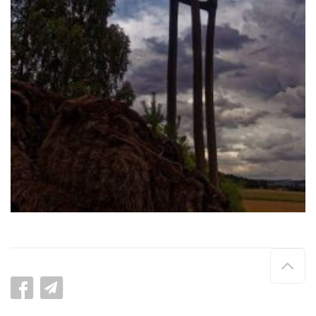
Hau
de
pag