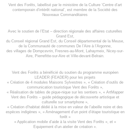
Vent des Forêts, labellisé par le ministère de la Culture ‘Centre d’art
contemporain d’intérêt national’, est membre de
la Société des
Nouveaux Commanditaires
Avec le soutien de l’
Etat – direction régionale des affaires cuturelles
Grand Est
,
du
Conseil régional Grand Est
, du
Conseil départemental de la Meuse
,
de la
Communauté de communes De l’Aire à l’Argonne
,
des villages de
Dompcevrin
,
Fresnes-au-Mont
,
Lahaymeix
,
Nicey-sur-
Aire
,
Pierrefitte-sur-Aire
et
Ville-devant-Belrain
.
Vent des Forêts a bénéficié du soutien du programme européen
LEADER (FEADER)
pour les projets
«
Création de 4 modules Maisons Sylvestres
», «
Création d’outils de
communication touristique Vent des Forêts
»,
« Réalisation de tables de pique-nique sur les sentiers », «
ArtMapper
Vent des Forêts
– guide pédagogique de découverte artistique et
culturelle sur smartphone »,
«
Création d’habitat dédié à la mise en valeur de l’abeille noire et des
espèces indigène
s », «
Aménagement d’un point d’étape touristique en
forêt
»
«
Application mobile d’aide à la visite Vent des Forêts
», et «
Equipement d’un atelier de création
».