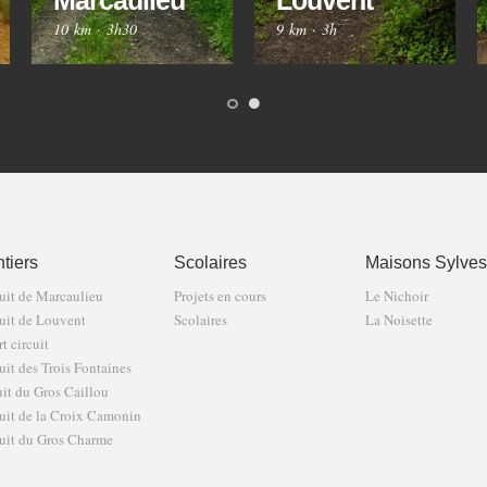
Marcaulieu
Louvent
10 km
·
3h30
9 km
·
3h
tiers
Scolaires
Maisons Sylves
uit de Marcaulieu
Projets en cours
Le Nichoir
uit de Louvent
Scolaires
La Noisette
t circuit
uit des Trois Fontaines
uit du Gros Caillou
uit de la Croix Camonin
uit du Gros Charme