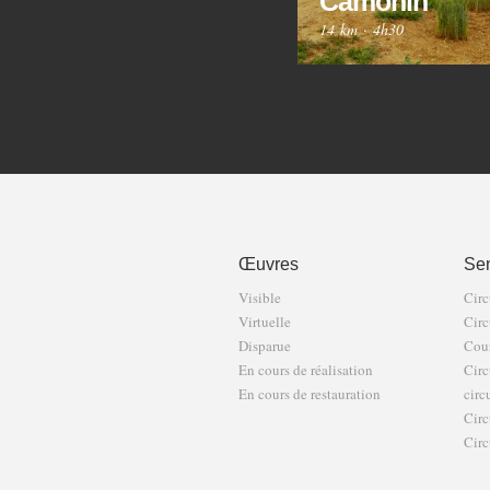
Camonin
14 km
·
4h30
Œuvres
Sen
Visible
Circ
Virtuelle
Circ
Disparue
Cour
En cours de réalisation
Circ
En cours de restauration
circ
Circ
Circ