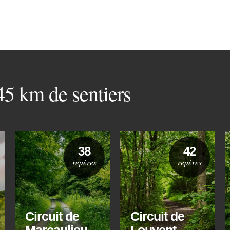
 45 km de sentiers
38
42
repères
repères
Circuit de
Circuit de