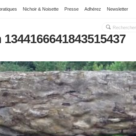
pratiques
Nichoir & Noisette
Presse
Adhérez
Newsletter
Rechercher :
OK
m 1344166641843515437