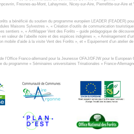
pcevrin
,
Fresnes-au-Mont
,
Lahaymeix
,
Nicey-sur-Aire
,
Pierrefitte-sur-Aire
et
orêts a bénéficié du soutien du programme européen
LEADER (FEADER)
pour
odules Maisons Sylvestres
», «
Création d’outils de communication touristiqu
les sentiers », «
ArtMapper Vent des Forêts
– guide pédagogique de découverte
e en valeur de l’abeille noire et des espèces indigène
s », «
Aménagement d’un p
on mobile d’aide à la visite Vent des Forêts
», et «
Equipement d’un atelier de
 de l’Office Franco-allemand pour la Jeunesse
OFAJ/DFJW
pour le
European C
re du programme « Séminaires universitaires Trinationales » France-Allemag