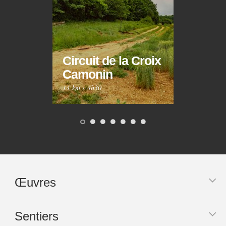
Circuit de la Croix
Circ
Camonin
Mar
14 km
·
4h30
10 km
Œuvres
Sentiers