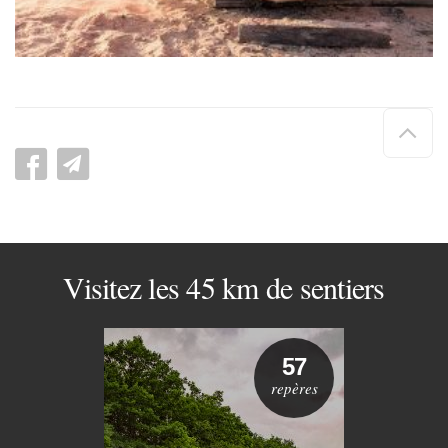
Hau
de
pag
Visitez les 45 km de sentiers
57
repères