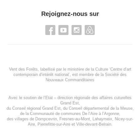
Rejoignez-nous sur
Vent des Forêts, labellisé par le ministère de la Culture ‘Centre d’art
contemporain d’intérêt national’, est membre de
la Société des
Nouveaux Commanditaires
Avec le soutien de l’
Etat – direction régionale des affaires cuturelles
Grand Est
,
du
Conseil régional Grand Est
, du
Conseil départemental de la Meuse
,
de la
Communauté de communes De l’Aire à l’Argonne
,
des villages de
Dompcevrin
,
Fresnes-au-Mont
,
Lahaymeix
,
Nicey-sur-
Aire
,
Pierrefitte-sur-Aire
et
Ville-devant-Belrain
.