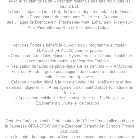
Avec le soutien de l’
Etat – direction régionale des affaires cuturelles
Grand Est
,
du
Conseil régional Grand Est
, du
Conseil départemental de la Meuse
,
de la
Communauté de communes De l’Aire à l’Argonne
,
des villages de
Dompcevrin
,
Fresnes-au-Mont
,
Lahaymeix
,
Nicey-sur-
Aire
,
Pierrefitte-sur-Aire
et
Ville-devant-Belrain
.
Vent des Forêts a bénéficié du soutien du programme européen
LEADER (FEADER)
pour les projets
«
Création de 4 modules Maisons Sylvestres
», «
Création d’outils de
communication touristique Vent des Forêts
»,
« Réalisation de tables de pique-nique sur les sentiers », «
ArtMapper
Vent des Forêts
– guide pédagogique de découverte artistique et
culturelle sur smartphone »,
«
Création d’habitat dédié à la mise en valeur de l’abeille noire et des
espèces indigène
s », «
Aménagement d’un point d’étape touristique en
forêt
»
«
Application mobile d’aide à la visite Vent des Forêts
», et «
Equipement d’un atelier de création
».
Vent des Forêts a bénéficié du soutien de l’Office Franco-allemand pour
la Jeunesse
OFAJ/DFJW
pour le
European Ceramic Art Schools Project
2018-2020
,
dans le cadre du programme « Séminaires universitaires Trinationales »