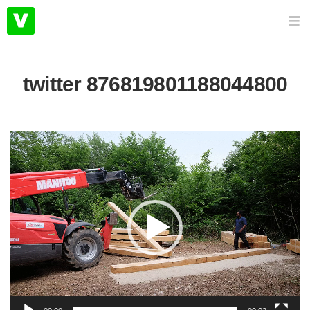
twitter 876819801188044800
Lecteur
vidéo