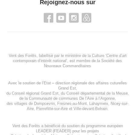
Rejoignez-nous sur
Vent des Forêts, labellisé par le ministère de la Culture ‘Centre d’art
contemporain d’intérêt national’, est membre de
la Société des
Nouveaux Commanditaires
Avec le soutien de l’
Etat – direction régionale des affaires cuturelles
Grand Est
,
du
Conseil régional Grand Est
, du
Conseil départemental de la Meuse
,
de la
Communauté de communes De l’Aire à l’Argonne
,
des villages de
Dompcevrin
,
Fresnes-au-Mont
,
Lahaymeix
,
Nicey-sur-
Aire
,
Pierrefitte-sur-Aire
et
Ville-devant-Belrain
.
Vent des Forêts a bénéficié du soutien du programme européen
LEADER (FEADER)
pour les projets