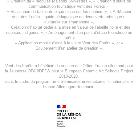
«
Création de 4 modules Maisons Sylvestres
», «
Création d’outils de
communication touristique Vent des Forêts
»,
« Réalisation de tables de pique-nique sur les sentiers », «
ArtMapper
Vent des Forêts
– guide pédagogique de découverte artistique et
culturelle sur smartphone »,
«
Création d’habitat dédié à la mise en valeur de l’abeille noire et des
espèces indigène
s », «
Aménagement d’un point d’étape touristique en
forêt
»
«
Application mobile d’aide à la visite Vent des Forêts
», et «
Equipement d’un atelier de création
».
Vent des Forêts a bénéficié du soutien de l’Office Franco-allemand pour
la Jeunesse
OFAJ/DFJW
pour le
European Ceramic Art Schools Project
2018-2020
,
dans le cadre du programme « Séminaires universitaires Trinationales »
France-Allemagne-Roumanie.