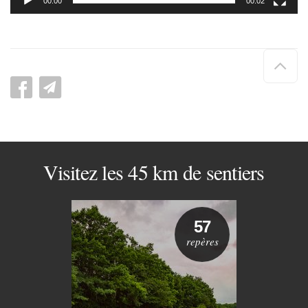
00:00
00:02
Hau
de
pag
Visitez les 45 km de sentiers
57
repères