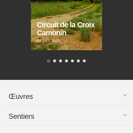
Circuit de la Croix
Circ
Camonin
Mar
14 km
·
4h30
10 km
Œuvres
Sentiers