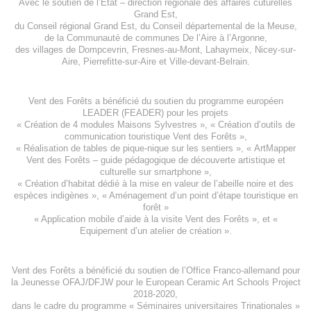
Avec le soutien de l’
Etat – direction régionale des affaires cuturelles
Grand Est
,
du
Conseil régional Grand Est
, du
Conseil départemental de la Meuse
,
de la
Communauté de communes De l’Aire à l’Argonne
,
des villages de
Dompcevrin
,
Fresnes-au-Mont
,
Lahaymeix
,
Nicey-sur-
Aire
,
Pierrefitte-sur-Aire
et
Ville-devant-Belrain
.
Vent des Forêts a bénéficié du soutien du programme européen
LEADER (FEADER)
pour les projets
«
Création de 4 modules Maisons Sylvestres
», «
Création d’outils de
communication touristique Vent des Forêts
»,
« Réalisation de tables de pique-nique sur les sentiers », «
ArtMapper
Vent des Forêts
– guide pédagogique de découverte artistique et
culturelle sur smartphone »,
«
Création d’habitat dédié à la mise en valeur de l’abeille noire et des
espèces indigène
s », «
Aménagement d’un point d’étape touristique en
forêt
»
«
Application mobile d’aide à la visite Vent des Forêts
», et «
Equipement d’un atelier de création
».
Vent des Forêts a bénéficié du soutien de l’Office Franco-allemand pour
la Jeunesse
OFAJ/DFJW
pour le
European Ceramic Art Schools Project
2018-2020
,
dans le cadre du programme « Séminaires universitaires Trinationales »