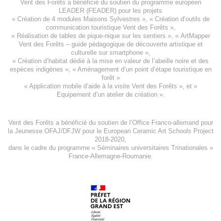
Vent des Forêts a bénéficié du soutien du programme européen
LEADER (FEADER)
pour les projets
«
Création de 4 modules Maisons Sylvestres
», «
Création d’outils de
communication touristique Vent des Forêts
»,
« Réalisation de tables de pique-nique sur les sentiers », «
ArtMapper
Vent des Forêts
– guide pédagogique de découverte artistique et
culturelle sur smartphone »,
«
Création d’habitat dédié à la mise en valeur de l’abeille noire et des
espèces indigène
s », «
Aménagement d’un point d’étape touristique en
forêt
»
«
Application mobile d’aide à la visite Vent des Forêts
», et «
Equipement d’un atelier de création
».
Vent des Forêts a bénéficié du soutien de l’Office Franco-allemand pour
la Jeunesse
OFAJ/DFJW
pour le
European Ceramic Art Schools Project
2018-2020
,
dans le cadre du programme « Séminaires universitaires Trinationales »
France-Allemagne-Roumanie.