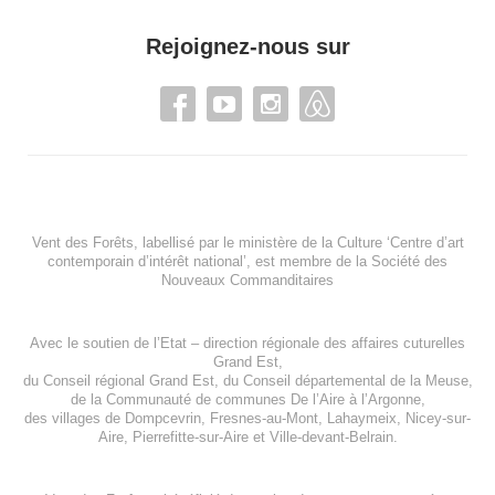
Rejoignez-nous sur
Vent des Forêts, labellisé par le ministère de la Culture ‘Centre d’art
contemporain d’intérêt national’, est membre de
la Société des
Nouveaux Commanditaires
Avec le soutien de l’
Etat – direction régionale des affaires cuturelles
Grand Est
,
du
Conseil régional Grand Est
, du
Conseil départemental de la Meuse
,
de la
Communauté de communes De l’Aire à l’Argonne
,
des villages de
Dompcevrin
,
Fresnes-au-Mont
,
Lahaymeix
,
Nicey-sur-
Aire
,
Pierrefitte-sur-Aire
et
Ville-devant-Belrain
.