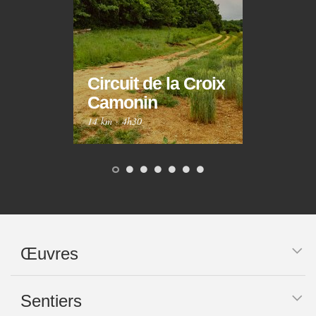
Circuit de la Croix
Circ
Camonin
Mar
14 km
·
4h30
10 km
Œuvres
Sentiers