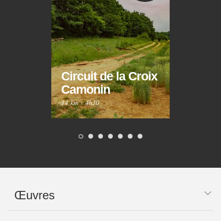
Circuit de la Croix
Circ
Camonin
Mar
14 km
·
4h30
10 km
Œuvres