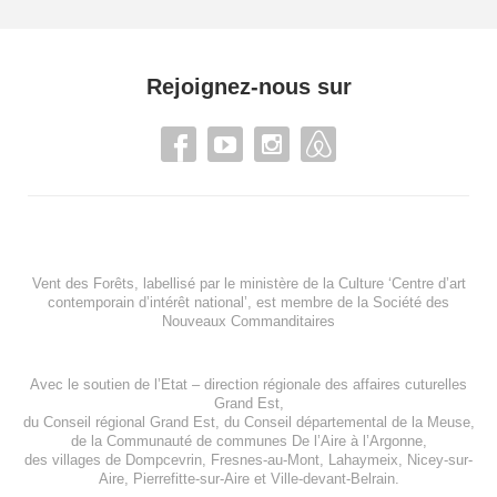
Rejoignez-nous sur
Vent des Forêts, labellisé par le ministère de la Culture ‘Centre d’art
contemporain d’intérêt national’, est membre de
la Société des
Nouveaux Commanditaires
Avec le soutien de l’
Etat – direction régionale des affaires cuturelles
Grand Est
,
du
Conseil régional Grand Est
, du
Conseil départemental de la Meuse
,
de la
Communauté de communes De l’Aire à l’Argonne
,
des villages de
Dompcevrin
,
Fresnes-au-Mont
,
Lahaymeix
,
Nicey-sur-
Aire
,
Pierrefitte-sur-Aire
et
Ville-devant-Belrain
.