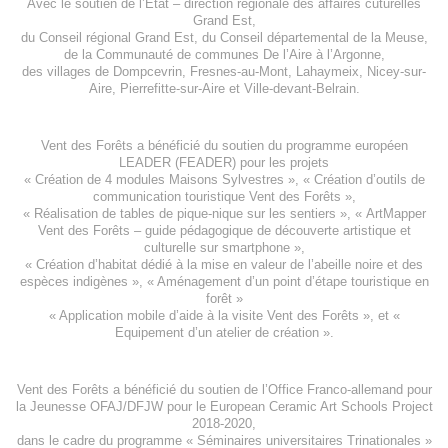
Avec le soutien de l’
Etat – direction régionale des affaires cuturelles
Grand Est
,
du
Conseil régional Grand Est
, du
Conseil départemental de la Meuse
,
de la
Communauté de communes De l’Aire à l’Argonne
,
des villages de
Dompcevrin
,
Fresnes-au-Mont
,
Lahaymeix
,
Nicey-sur-
Aire
,
Pierrefitte-sur-Aire
et
Ville-devant-Belrain
.
Vent des Forêts a bénéficié du soutien du programme européen
LEADER (FEADER)
pour les projets
«
Création de 4 modules Maisons Sylvestres
», «
Création d’outils de
communication touristique Vent des Forêts
»,
« Réalisation de tables de pique-nique sur les sentiers », «
ArtMapper
Vent des Forêts
– guide pédagogique de découverte artistique et
culturelle sur smartphone »,
«
Création d’habitat dédié à la mise en valeur de l’abeille noire et des
espèces indigène
s », «
Aménagement d’un point d’étape touristique en
forêt
»
«
Application mobile d’aide à la visite Vent des Forêts
», et «
Equipement d’un atelier de création
».
Vent des Forêts a bénéficié du soutien de l’Office Franco-allemand pour
la Jeunesse
OFAJ/DFJW
pour le
European Ceramic Art Schools Project
2018-2020
,
dans le cadre du programme « Séminaires universitaires Trinationales »