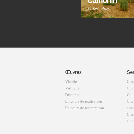
Camonin
14 km
·
4h30
Œuvres
Sen
Visible
Circ
Virtuelle
Circ
Disparue
Cour
En cours de réalisation
Circ
En cours de restauration
circ
Circ
Circ