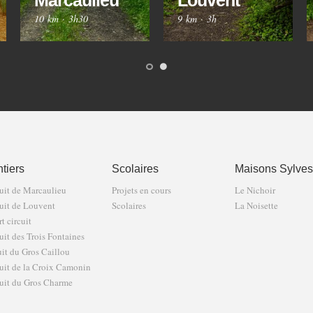
Marcaulieu
Louvent
10 km
·
3h30
9 km
·
3h
tiers
Scolaires
Maisons Sylves
uit de Marcaulieu
Projets en cours
Le Nichoir
uit de Louvent
Scolaires
La Noisette
t circuit
uit des Trois Fontaines
uit du Gros Caillou
uit de la Croix Camonin
uit du Gros Charme