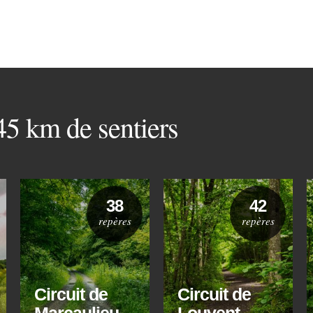
 45 km de sentiers
38
42
repères
repères
Circuit de
Circuit de