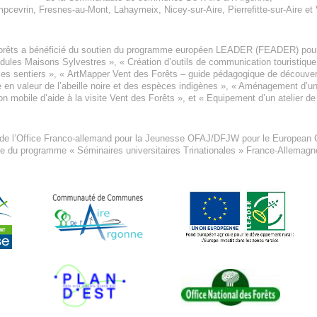
pcevrin
,
Fresnes-au-Mont
,
Lahaymeix
,
Nicey-sur-Aire
,
Pierrefitte-sur-Aire
et
orêts a bénéficié du soutien du programme européen
LEADER (FEADER)
pour
odules Maisons Sylvestres
», «
Création d’outils de communication touristiqu
les sentiers », «
ArtMapper Vent des Forêts
– guide pédagogique de découverte
e en valeur de l’abeille noire et des espèces indigène
s », «
Aménagement d’un p
on mobile d’aide à la visite Vent des Forêts
», et «
Equipement d’un atelier de
 de l’Office Franco-allemand pour la Jeunesse
OFAJ/DFJW
pour le
European C
re du programme « Séminaires universitaires Trinationales » France-Allemag