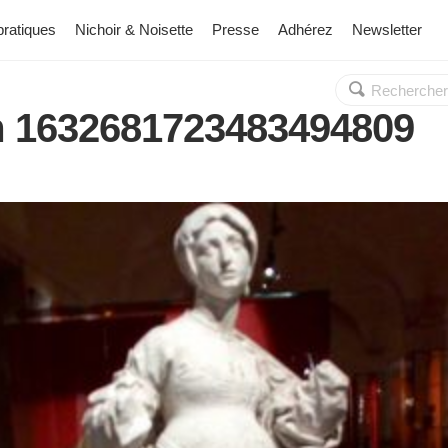
pratiques
Nichoir & Noisette
Presse
Adhérez
Newsletter
Rechercher :
OK
m 1632681723483494809