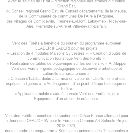
Avec le soutien de l’
Etat – direction régionale des affaires cuturelles
Grand Est
,
du
Conseil régional Grand Est
, du
Conseil départemental de la Meuse
,
de la
Communauté de communes De l’Aire à l’Argonne
,
des villages de
Dompcevrin
,
Fresnes-au-Mont
,
Lahaymeix
,
Nicey-sur-
Aire
,
Pierrefitte-sur-Aire
et
Ville-devant-Belrain
.
Vent des Forêts a bénéficié du soutien du programme européen
LEADER (FEADER)
pour les projets
«
Création de 4 modules Maisons Sylvestres
», «
Création d’outils de
communication touristique Vent des Forêts
»,
« Réalisation de tables de pique-nique sur les sentiers », «
ArtMapper
Vent des Forêts
– guide pédagogique de découverte artistique et
culturelle sur smartphone »,
«
Création d’habitat dédié à la mise en valeur de l’abeille noire et des
espèces indigène
s », «
Aménagement d’un point d’étape touristique en
forêt
»
«
Application mobile d’aide à la visite Vent des Forêts
», et «
Equipement d’un atelier de création
».
Vent des Forêts a bénéficié du soutien de l’Office Franco-allemand pour
la Jeunesse
OFAJ/DFJW
pour le
European Ceramic Art Schools Project
2018-2020
,
dans le cadre du programme « Séminaires universitaires Trinationales »