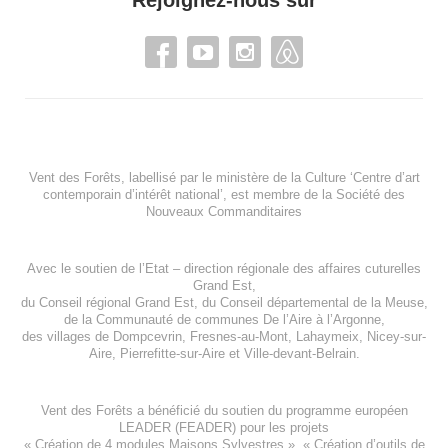
Rejoignez-nous sur
Vent des Forêts, labellisé par le ministère de la Culture ‘Centre d’art
contemporain d’intérêt national’, est membre de
la Société des
Nouveaux Commanditaires
Avec le soutien de l’
Etat – direction régionale des affaires cuturelles
Grand Est
,
du
Conseil régional Grand Est
, du
Conseil départemental de la Meuse
,
de la
Communauté de communes De l’Aire à l’Argonne
,
des villages de
Dompcevrin
,
Fresnes-au-Mont
,
Lahaymeix
,
Nicey-sur-
Aire
,
Pierrefitte-sur-Aire
et
Ville-devant-Belrain
.
Vent des Forêts a bénéficié du soutien du programme européen
LEADER (FEADER)
pour les projets
«
Création de 4 modules Maisons Sylvestres
», «
Création d’outils de