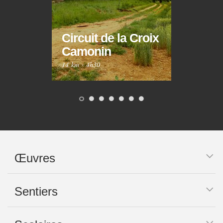
Circuit de la Croix
Circ
Camonin
Mar
14 km
·
4h30
10 km
Œuvres
Sentiers