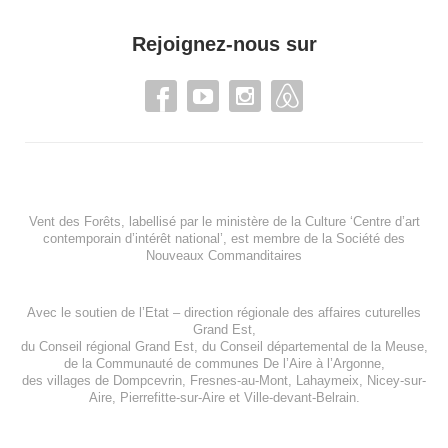
Rejoignez-nous sur
Vent des Forêts, labellisé par le ministère de la Culture ‘Centre d’art
contemporain d’intérêt national’, est membre de
la Société des
Nouveaux Commanditaires
Avec le soutien de l’
Etat – direction régionale des affaires cuturelles
Grand Est
,
du
Conseil régional Grand Est
, du
Conseil départemental de la Meuse
,
de la
Communauté de communes De l’Aire à l’Argonne
,
des villages de
Dompcevrin
,
Fresnes-au-Mont
,
Lahaymeix
,
Nicey-sur-
Aire
,
Pierrefitte-sur-Aire
et
Ville-devant-Belrain
.