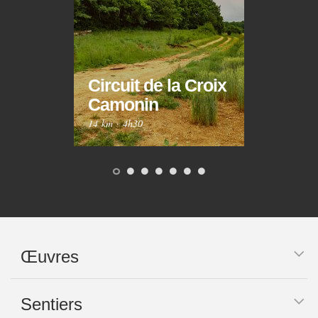
Circuit de la Croix
Circ
Camonin
Mar
14 km
·
4h30
10 km
Œuvres
Sentiers