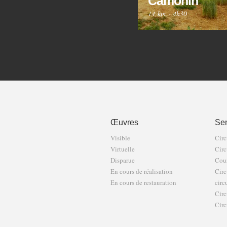
Camonin
14 km
·
4h30
Œuvres
Sen
Visible
Circ
Virtuelle
Circ
Disparue
Cour
En cours de réalisation
Circ
En cours de restauration
circ
Circ
Circ