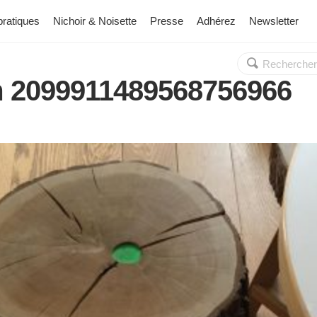
pratiques
Nichoir & Noisette
Presse
Adhérez
Newsletter
Rechercher :
OK
m 2099911489568756966