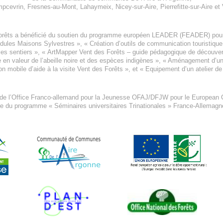
pcevrin
,
Fresnes-au-Mont
,
Lahaymeix
,
Nicey-sur-Aire
,
Pierrefitte-sur-Aire
et
orêts a bénéficié du soutien du programme européen
LEADER (FEADER)
pour
odules Maisons Sylvestres
», «
Création d’outils de communication touristiqu
les sentiers », «
ArtMapper Vent des Forêts
– guide pédagogique de découverte
e en valeur de l’abeille noire et des espèces indigène
s », «
Aménagement d’un p
on mobile d’aide à la visite Vent des Forêts
», et «
Equipement d’un atelier de
 de l’Office Franco-allemand pour la Jeunesse
OFAJ/DFJW
pour le
European C
re du programme « Séminaires universitaires Trinationales » France-Allemag