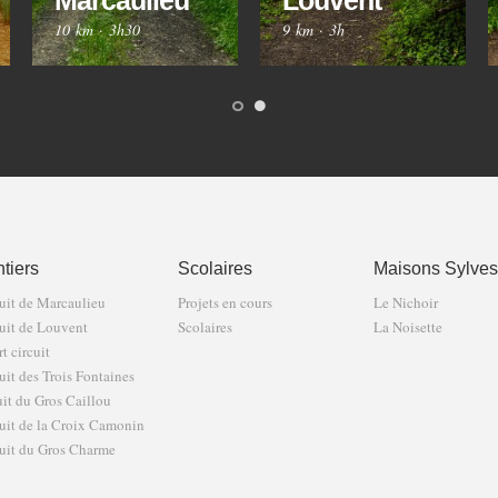
Marcaulieu
Louvent
10 km
·
3h30
9 km
·
3h
tiers
Scolaires
Maisons Sylves
uit de Marcaulieu
Projets en cours
Le Nichoir
uit de Louvent
Scolaires
La Noisette
t circuit
uit des Trois Fontaines
uit du Gros Caillou
uit de la Croix Camonin
uit du Gros Charme