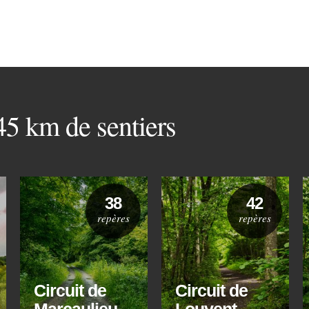
 45 km de sentiers
38
42
repères
repères
Circuit de
Circuit de