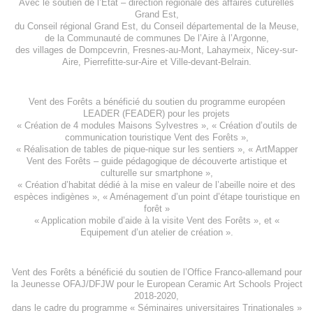
Avec le soutien de l’
Etat – direction régionale des affaires cuturelles
Grand Est
,
du
Conseil régional Grand Est
, du
Conseil départemental de la Meuse
,
de la
Communauté de communes De l’Aire à l’Argonne
,
des villages de
Dompcevrin
,
Fresnes-au-Mont
,
Lahaymeix
,
Nicey-sur-
Aire
,
Pierrefitte-sur-Aire
et
Ville-devant-Belrain
.
Vent des Forêts a bénéficié du soutien du programme européen
LEADER (FEADER)
pour les projets
«
Création de 4 modules Maisons Sylvestres
», «
Création d’outils de
communication touristique Vent des Forêts
»,
« Réalisation de tables de pique-nique sur les sentiers », «
ArtMapper
Vent des Forêts
– guide pédagogique de découverte artistique et
culturelle sur smartphone »,
«
Création d’habitat dédié à la mise en valeur de l’abeille noire et des
espèces indigène
s », «
Aménagement d’un point d’étape touristique en
forêt
»
«
Application mobile d’aide à la visite Vent des Forêts
», et «
Equipement d’un atelier de création
».
Vent des Forêts a bénéficié du soutien de l’Office Franco-allemand pour
la Jeunesse
OFAJ/DFJW
pour le
European Ceramic Art Schools Project
2018-2020
,
dans le cadre du programme « Séminaires universitaires Trinationales »