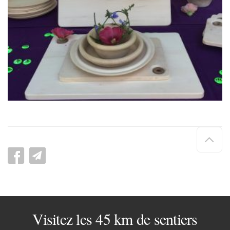
Hau
de
pag
Visitez les 45 km de sentiers