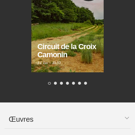
Circuit de la Croix
Circ
Camonin
Mar
14 km
·
4h30
10 km
Œuvres