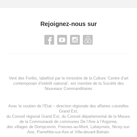
Rejoignez-nous sur
Vent des Forêts, labellisé par le ministère de la Culture ‘Centre d’art
contemporain d’intérêt national’, est membre de
la Société des
Nouveaux Commanditaires
Avec le soutien de l’
Etat – direction régionale des affaires cuturelles
Grand Est
,
du
Conseil régional Grand Est
, du
Conseil départemental de la Meuse
,
de la
Communauté de communes De l’Aire à l’Argonne
,
des villages de
Dompcevrin
,
Fresnes-au-Mont
,
Lahaymeix
,
Nicey-sur-
Aire
,
Pierrefitte-sur-Aire
et
Ville-devant-Belrain
.