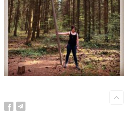
Hau
de
pag