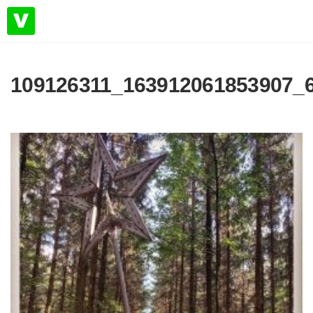
109126311_163912061853907_6