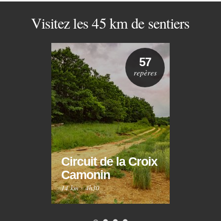
Visitez les 45 km de sentiers
57
repères
Circuit de la Croix
Circ
Camonin
Mar
14 km
·
4h30
10 km