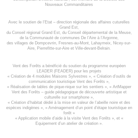
Nouveaux Commanditaires
Avec le soutien de l’
Etat – direction régionale des affaires cuturelles
Grand Est
,
du
Conseil régional Grand Est
, du
Conseil départemental de la Meuse
,
de la
Communauté de communes De l’Aire à l’Argonne
,
des villages de
Dompcevrin
,
Fresnes-au-Mont
,
Lahaymeix
,
Nicey-sur-
Aire
,
Pierrefitte-sur-Aire
et
Ville-devant-Belrain
.
Vent des Forêts a bénéficié du soutien du programme européen
LEADER (FEADER)
pour les projets
«
Création de 4 modules Maisons Sylvestres
», «
Création d’outils de
communication touristique Vent des Forêts
»,
« Réalisation de tables de pique-nique sur les sentiers », «
ArtMapper
Vent des Forêts
– guide pédagogique de découverte artistique et
culturelle sur smartphone »,
«
Création d’habitat dédié à la mise en valeur de l’abeille noire et des
espèces indigène
s », «
Aménagement d’un point d’étape touristique en
forêt
»
«
Application mobile d’aide à la visite Vent des Forêts
», et «
Equipement d’un atelier de création
».