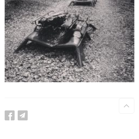
Hau
de
pag