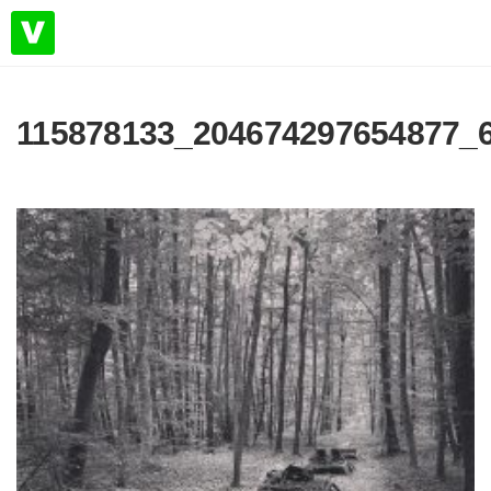
115878133_204674297654877_6