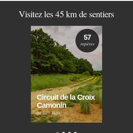
Visitez les 45 km de sentiers
57
repères
Circuit de la Croix
Circ
Camonin
Mar
14 km
·
4h30
10 km