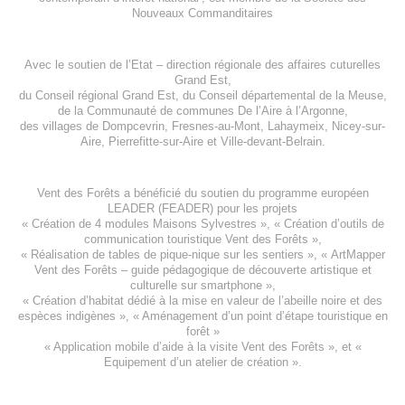
Nouveaux Commanditaires
Avec le soutien de l’
Etat – direction régionale des affaires cuturelles
Grand Est
,
du
Conseil régional Grand Est
, du
Conseil départemental de la Meuse
,
de la
Communauté de communes De l’Aire à l’Argonne
,
des villages de
Dompcevrin
,
Fresnes-au-Mont
,
Lahaymeix
,
Nicey-sur-
Aire
,
Pierrefitte-sur-Aire
et
Ville-devant-Belrain
.
Vent des Forêts a bénéficié du soutien du programme européen
LEADER (FEADER)
pour les projets
«
Création de 4 modules Maisons Sylvestres
», «
Création d’outils de
communication touristique Vent des Forêts
»,
« Réalisation de tables de pique-nique sur les sentiers », «
ArtMapper
Vent des Forêts
– guide pédagogique de découverte artistique et
culturelle sur smartphone »,
«
Création d’habitat dédié à la mise en valeur de l’abeille noire et des
espèces indigène
s », «
Aménagement d’un point d’étape touristique en
forêt
»
«
Application mobile d’aide à la visite Vent des Forêts
», et «
Equipement d’un atelier de création
».