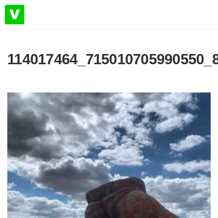
114017464_715010705990550_8