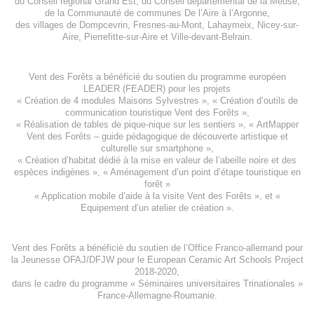
du
Conseil régional Grand Est
, du
Conseil départemental de la Meuse
,
de la
Communauté de communes De l’Aire à l’Argonne
,
des villages de
Dompcevrin
,
Fresnes-au-Mont
,
Lahaymeix
,
Nicey-sur-
Aire
,
Pierrefitte-sur-Aire
et
Ville-devant-Belrain
.
Vent des Forêts a bénéficié du soutien du programme européen
LEADER (FEADER)
pour les projets
«
Création de 4 modules Maisons Sylvestres
», «
Création d’outils de
communication touristique Vent des Forêts
»,
« Réalisation de tables de pique-nique sur les sentiers », «
ArtMapper
Vent des Forêts
– guide pédagogique de découverte artistique et
culturelle sur smartphone »,
«
Création d’habitat dédié à la mise en valeur de l’abeille noire et des
espèces indigène
s », «
Aménagement d’un point d’étape touristique en
forêt
»
«
Application mobile d’aide à la visite Vent des Forêts
», et «
Equipement d’un atelier de création
».
Vent des Forêts a bénéficié du soutien de l’Office Franco-allemand pour
la Jeunesse
OFAJ/DFJW
pour le
European Ceramic Art Schools Project
2018-2020
,
dans le cadre du programme « Séminaires universitaires Trinationales »
France-Allemagne-Roumanie.