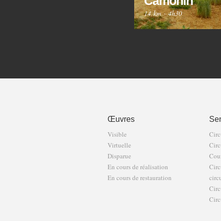
Camonin
14 km
·
4h30
Œuvres
Sen
Visible
Circ
Virtuelle
Circ
Disparue
Cour
En cours de réalisation
Circ
En cours de restauration
circ
Circ
Circ