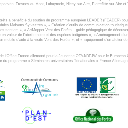
pcevrin
,
Fresnes-au-Mont
,
Lahaymeix
,
Nicey-sur-Aire
,
Pierrefitte-sur-Aire
et
orêts a bénéficié du soutien du programme européen
LEADER (FEADER)
pour
odules Maisons Sylvestres
», «
Création d’outils de communication touristiqu
les sentiers », «
ArtMapper Vent des Forêts
– guide pédagogique de découverte
e en valeur de l’abeille noire et des espèces indigène
s », «
Aménagement d’un p
on mobile d’aide à la visite Vent des Forêts
», et «
Equipement d’un atelier de
 de l’Office Franco-allemand pour la Jeunesse
OFAJ/DFJW
pour le
European C
re du programme « Séminaires universitaires Trinationales » France-Allemag