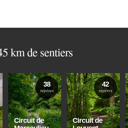
 45 km de sentiers
38
42
repères
repères
Circuit de
Circuit de