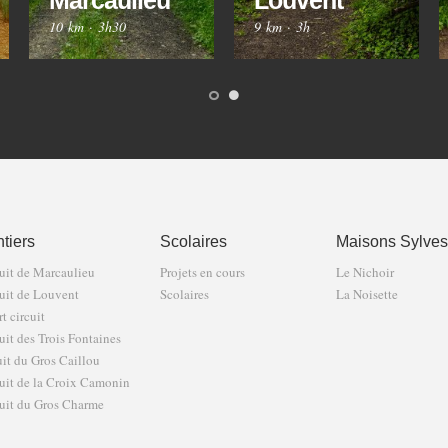
Marcaulieu
Louvent
10 km
·
3h30
9 km
·
3h
tiers
Scolaires
Maisons Sylves
uit de Marcaulieu
Projets en cours
Le Nichoir
uit de Louvent
Scolaires
La Noisette
t circuit
uit des Trois Fontaines
uit du Gros Caillou
uit de la Croix Camonin
uit du Gros Charme