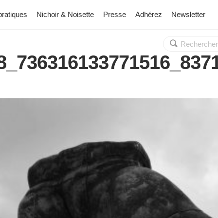
pratiques
Nichoir & Noisette
Presse
Adhérez
Newsletter
Rechercher :
OK
8_736316133771516_8371