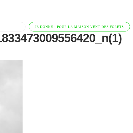
JE DONNE ! POUR LA MAISON VENT DES FORÊTS
833473009556420_n(1)