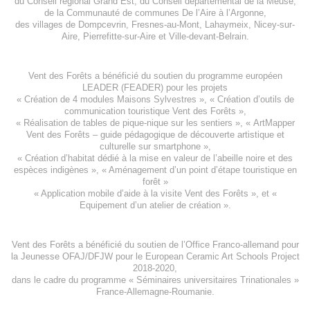
du
Conseil régional Grand Est
, du
Conseil départemental de la Meuse
,
de la
Communauté de communes De l’Aire à l’Argonne
,
des villages de
Dompcevrin
,
Fresnes-au-Mont
,
Lahaymeix
,
Nicey-sur-
Aire
,
Pierrefitte-sur-Aire
et
Ville-devant-Belrain
.
Vent des Forêts a bénéficié du soutien du programme européen
LEADER (FEADER)
pour les projets
«
Création de 4 modules Maisons Sylvestres
», «
Création d’outils de
communication touristique Vent des Forêts
»,
« Réalisation de tables de pique-nique sur les sentiers », «
ArtMapper
Vent des Forêts
– guide pédagogique de découverte artistique et
culturelle sur smartphone »,
«
Création d’habitat dédié à la mise en valeur de l’abeille noire et des
espèces indigène
s », «
Aménagement d’un point d’étape touristique en
forêt
»
«
Application mobile d’aide à la visite Vent des Forêts
», et «
Equipement d’un atelier de création
».
Vent des Forêts a bénéficié du soutien de l’Office Franco-allemand pour
la Jeunesse
OFAJ/DFJW
pour le
European Ceramic Art Schools Project
2018-2020
,
dans le cadre du programme « Séminaires universitaires Trinationales »
France-Allemagne-Roumanie.