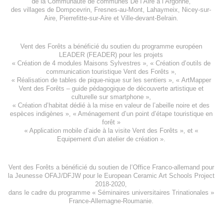
de la
Communauté de communes De l’Aire à l’Argonne
,
des villages de
Dompcevrin
,
Fresnes-au-Mont
,
Lahaymeix
,
Nicey-sur-
Aire
,
Pierrefitte-sur-Aire
et
Ville-devant-Belrain
.
Vent des Forêts a bénéficié du soutien du programme européen
LEADER (FEADER)
pour les projets
«
Création de 4 modules Maisons Sylvestres
», «
Création d’outils de
communication touristique Vent des Forêts
»,
« Réalisation de tables de pique-nique sur les sentiers », «
ArtMapper
Vent des Forêts
– guide pédagogique de découverte artistique et
culturelle sur smartphone »,
«
Création d’habitat dédié à la mise en valeur de l’abeille noire et des
espèces indigène
s », «
Aménagement d’un point d’étape touristique en
forêt
»
«
Application mobile d’aide à la visite Vent des Forêts
», et «
Equipement d’un atelier de création
».
Vent des Forêts a bénéficié du soutien de l’Office Franco-allemand pour
la Jeunesse
OFAJ/DFJW
pour le
European Ceramic Art Schools Project
2018-2020
,
dans le cadre du programme « Séminaires universitaires Trinationales »
France-Allemagne-Roumanie.