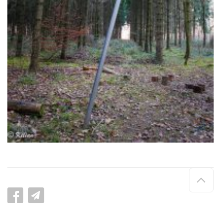
Hau
de
pag