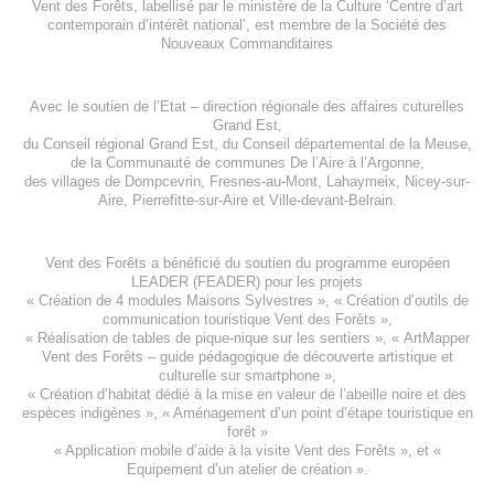
Vent des Forêts, labellisé par le ministère de la Culture ‘Centre d’art
contemporain d’intérêt national’, est membre de
la Société des
Nouveaux Commanditaires
Avec le soutien de l’
Etat – direction régionale des affaires cuturelles
Grand Est
,
du
Conseil régional Grand Est
, du
Conseil départemental de la Meuse
,
de la
Communauté de communes De l’Aire à l’Argonne
,
des villages de
Dompcevrin
,
Fresnes-au-Mont
,
Lahaymeix
,
Nicey-sur-
Aire
,
Pierrefitte-sur-Aire
et
Ville-devant-Belrain
.
Vent des Forêts a bénéficié du soutien du programme européen
LEADER (FEADER)
pour les projets
«
Création de 4 modules Maisons Sylvestres
», «
Création d’outils de
communication touristique Vent des Forêts
»,
« Réalisation de tables de pique-nique sur les sentiers », «
ArtMapper
Vent des Forêts
– guide pédagogique de découverte artistique et
culturelle sur smartphone »,
«
Création d’habitat dédié à la mise en valeur de l’abeille noire et des
espèces indigène
s », «
Aménagement d’un point d’étape touristique en
forêt
»
«
Application mobile d’aide à la visite Vent des Forêts
», et «
Equipement d’un atelier de création
».