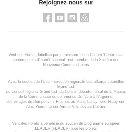
Rejoignez-nous sur
Vent des Forêts, labellisé par le ministère de la Culture ‘Centre d’art
contemporain d’intérêt national’, est membre de
la Société des
Nouveaux Commanditaires
Avec le soutien de l’
Etat – direction régionale des affaires cuturelles
Grand Est
,
du
Conseil régional Grand Est
, du
Conseil départemental de la Meuse
,
de la
Communauté de communes De l’Aire à l’Argonne
,
des villages de
Dompcevrin
,
Fresnes-au-Mont
,
Lahaymeix
,
Nicey-sur-
Aire
,
Pierrefitte-sur-Aire
et
Ville-devant-Belrain
.
Vent des Forêts a bénéficié du soutien du programme européen
LEADER (FEADER)
pour les projets