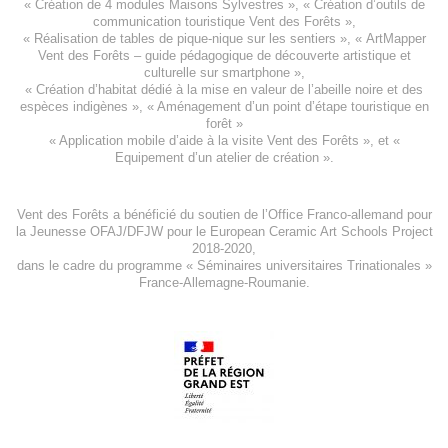
«
Création de 4 modules Maisons Sylvestres
», «
Création d’outils de
communication touristique Vent des Forêts
»,
« Réalisation de tables de pique-nique sur les sentiers », «
ArtMapper
Vent des Forêts
– guide pédagogique de découverte artistique et
culturelle sur smartphone »,
«
Création d’habitat dédié à la mise en valeur de l’abeille noire et des
espèces indigène
s », «
Aménagement d’un point d’étape touristique en
forêt
»
«
Application mobile d’aide à la visite Vent des Forêts
», et «
Equipement d’un atelier de création
».
Vent des Forêts a bénéficié du soutien de l’Office Franco-allemand pour
la Jeunesse
OFAJ/DFJW
pour le
European Ceramic Art Schools Project
2018-2020
,
dans le cadre du programme « Séminaires universitaires Trinationales »
France-Allemagne-Roumanie.