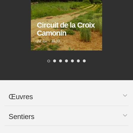
Circuit de la Croix
Circ
Camonin
Mar
14 km
·
4h30
10 km
Œuvres
Sentiers