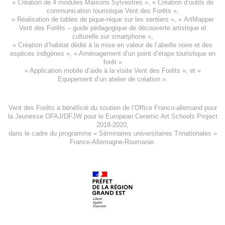
«
Création de 4 modules Maisons Sylvestres
», «
Création d’outils de
communication touristique Vent des Forêts
»,
« Réalisation de tables de pique-nique sur les sentiers », «
ArtMapper
Vent des Forêts
– guide pédagogique de découverte artistique et
culturelle sur smartphone »,
«
Création d’habitat dédié à la mise en valeur de l’abeille noire et des
espèces indigène
s », «
Aménagement d’un point d’étape touristique en
forêt
»
«
Application mobile d’aide à la visite Vent des Forêts
», et «
Equipement d’un atelier de création
».
Vent des Forêts a bénéficié du soutien de l’Office Franco-allemand pour
la Jeunesse
OFAJ/DFJW
pour le
European Ceramic Art Schools Project
2018-2020
,
dans le cadre du programme « Séminaires universitaires Trinationales »
France-Allemagne-Roumanie.