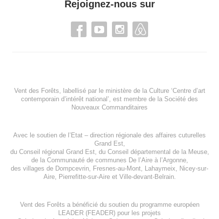
Rejoignez-nous sur
Vent des Forêts, labellisé par le ministère de la Culture ‘Centre d’art
contemporain d’intérêt national’, est membre de
la Société des
Nouveaux Commanditaires
Avec le soutien de l’
Etat – direction régionale des affaires cuturelles
Grand Est
,
du
Conseil régional Grand Est
, du
Conseil départemental de la Meuse
,
de la
Communauté de communes De l’Aire à l’Argonne
,
des villages de
Dompcevrin
,
Fresnes-au-Mont
,
Lahaymeix
,
Nicey-sur-
Aire
,
Pierrefitte-sur-Aire
et
Ville-devant-Belrain
.
Vent des Forêts a bénéficié du soutien du programme européen
LEADER (FEADER)
pour les projets