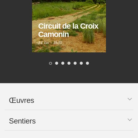
Circuit de la Croix
Circ
Camonin
Mar
14 km
·
4h30
10 km
Œuvres
Sentiers