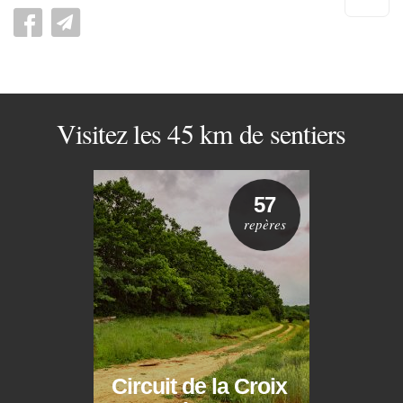
pag
Visitez les 45 km de sentiers
57
repères
Circuit de la Croix
Circ