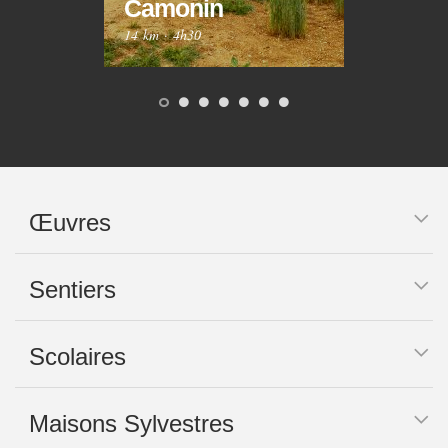
Camonin
Mar
14 km
·
4h30
10 km
Œuvres
Sentiers
Scolaires
Maisons Sylvestres