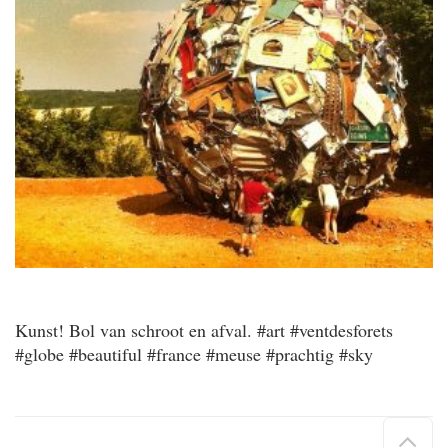
Kunst! Bol van schroot en afval. #art #ventdesforets
#globe #beautiful #france #meuse #prachtig #sky
Hau
de