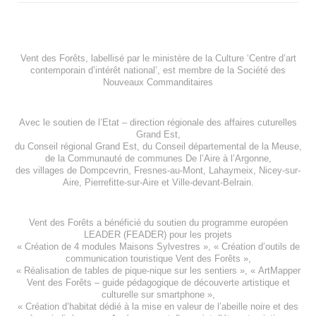
Vent des Forêts, labellisé par le ministère de la Culture ‘Centre d’art
contemporain d’intérêt national’, est membre de
la Société des
Nouveaux Commanditaires
Avec le soutien de l’
Etat – direction régionale des affaires cuturelles
Grand Est
,
du
Conseil régional Grand Est
, du
Conseil départemental de la Meuse
,
de la
Communauté de communes De l’Aire à l’Argonne
,
des villages de
Dompcevrin
,
Fresnes-au-Mont
,
Lahaymeix
,
Nicey-sur-
Aire
,
Pierrefitte-sur-Aire
et
Ville-devant-Belrain
.
Vent des Forêts a bénéficié du soutien du programme européen
LEADER (FEADER)
pour les projets
«
Création de 4 modules Maisons Sylvestres
», «
Création d’outils de
communication touristique Vent des Forêts
»,
« Réalisation de tables de pique-nique sur les sentiers », «
ArtMapper
Vent des Forêts
– guide pédagogique de découverte artistique et
culturelle sur smartphone »,
«
Création d’habitat dédié à la mise en valeur de l’abeille noire et des