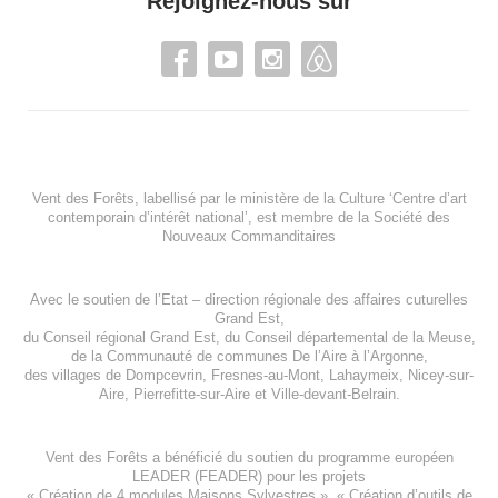
Rejoignez-nous sur
Vent des Forêts, labellisé par le ministère de la Culture ‘Centre d’art
contemporain d’intérêt national’, est membre de
la Société des
Nouveaux Commanditaires
Avec le soutien de l’
Etat – direction régionale des affaires cuturelles
Grand Est
,
du
Conseil régional Grand Est
, du
Conseil départemental de la Meuse
,
de la
Communauté de communes De l’Aire à l’Argonne
,
des villages de
Dompcevrin
,
Fresnes-au-Mont
,
Lahaymeix
,
Nicey-sur-
Aire
,
Pierrefitte-sur-Aire
et
Ville-devant-Belrain
.
Vent des Forêts a bénéficié du soutien du programme européen
LEADER (FEADER)
pour les projets
«
Création de 4 modules Maisons Sylvestres
», «
Création d’outils de