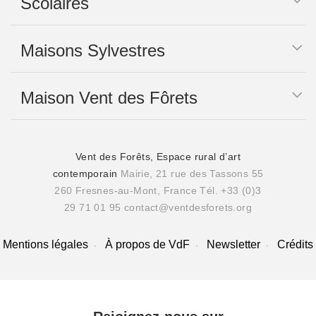
Scolaires
Maisons Sylvestres
Maison Vent des Fôrets
Vent des Forêts, Espace rural d’art
contemporain
Mairie, 21 rue des Tassons 55
260 Fresnes-au-Mont, France
Tél. +33 (0)3
29 71 01 95
contact@ventdesforets.org
Mentions légales
À propos de VdF
Newsletter
Crédits