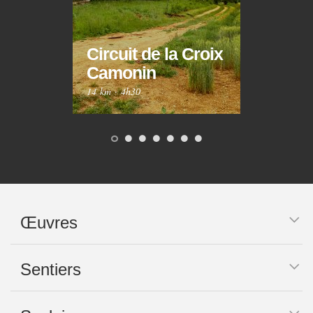
Circuit de la Croix
Circ
Camonin
Mar
14 km
·
4h30
10 km
Œuvres
Sentiers