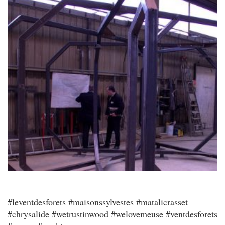
#leventdesforets #maisonssylvestes #matalicrasset
#chrysalide #wetrustinwood #welovemeuse #ventdesforets