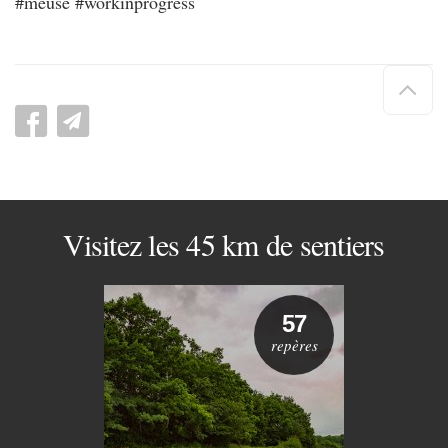
#meuse #workinprogress
Hau
de
pag
Visitez les 45 km de sentiers
57
repères