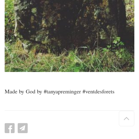
Made by God by #tanyapreminger #ventdesforets
Hau
de
pag