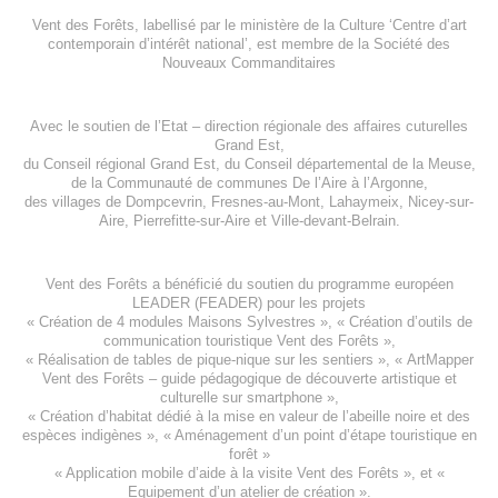
Vent des Forêts, labellisé par le ministère de la Culture ‘Centre d’art
contemporain d’intérêt national’, est membre de
la Société des
Nouveaux Commanditaires
Avec le soutien de l’
Etat – direction régionale des affaires cuturelles
Grand Est
,
du
Conseil régional Grand Est
, du
Conseil départemental de la Meuse
,
de la
Communauté de communes De l’Aire à l’Argonne
,
des villages de
Dompcevrin
,
Fresnes-au-Mont
,
Lahaymeix
,
Nicey-sur-
Aire
,
Pierrefitte-sur-Aire
et
Ville-devant-Belrain
.
Vent des Forêts a bénéficié du soutien du programme européen
LEADER (FEADER)
pour les projets
«
Création de 4 modules Maisons Sylvestres
», «
Création d’outils de
communication touristique Vent des Forêts
»,
« Réalisation de tables de pique-nique sur les sentiers », «
ArtMapper
Vent des Forêts
– guide pédagogique de découverte artistique et
culturelle sur smartphone »,
«
Création d’habitat dédié à la mise en valeur de l’abeille noire et des
espèces indigène
s », «
Aménagement d’un point d’étape touristique en
forêt
»
«
Application mobile d’aide à la visite Vent des Forêts
», et «
Equipement d’un atelier de création
».