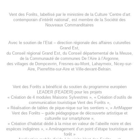
Vent des Forêts, labellisé par le ministère de la Culture ‘Centre d’art
contemporain d’intérêt national’, est membre de
la Société des
Nouveaux Commanditaires
Avec le soutien de l’
Etat – direction régionale des affaires cuturelles
Grand Est
,
du
Conseil régional Grand Est
, du
Conseil départemental de la Meuse
,
de la
Communauté de communes De l’Aire à l’Argonne
,
des villages de
Dompcevrin
,
Fresnes-au-Mont
,
Lahaymeix
,
Nicey-sur-
Aire
,
Pierrefitte-sur-Aire
et
Ville-devant-Belrain
.
Vent des Forêts a bénéficié du soutien du programme européen
LEADER (FEADER)
pour les projets
«
Création de 4 modules Maisons Sylvestres
», «
Création d’outils de
communication touristique Vent des Forêts
»,
« Réalisation de tables de pique-nique sur les sentiers », «
ArtMapper
Vent des Forêts
– guide pédagogique de découverte artistique et
culturelle sur smartphone »,
«
Création d’habitat dédié à la mise en valeur de l’abeille noire et des
espèces indigène
s », «
Aménagement d’un point d’étape touristique en
forêt
»