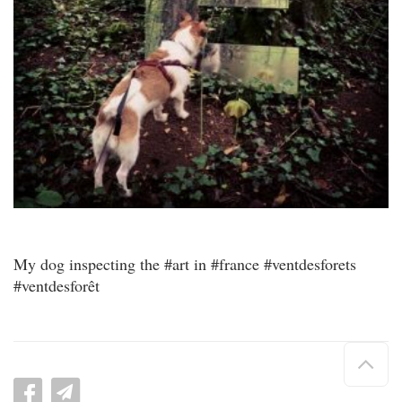
My dog inspecting the #art in #france #ventdesforets
#ventdesforêt
Hau
de
pag