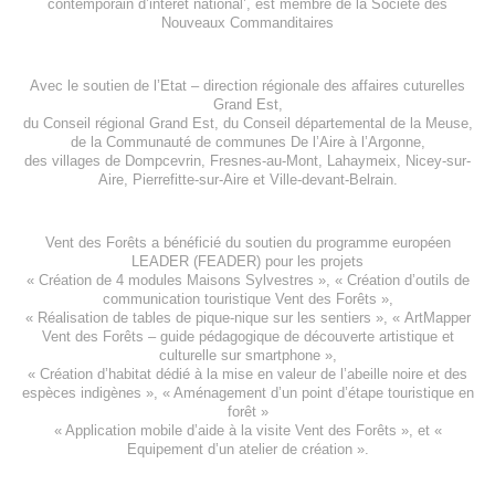
contemporain d’intérêt national’, est membre de
la Société des
Nouveaux Commanditaires
Avec le soutien de l’
Etat – direction régionale des affaires cuturelles
Grand Est
,
du
Conseil régional Grand Est
, du
Conseil départemental de la Meuse
,
de la
Communauté de communes De l’Aire à l’Argonne
,
des villages de
Dompcevrin
,
Fresnes-au-Mont
,
Lahaymeix
,
Nicey-sur-
Aire
,
Pierrefitte-sur-Aire
et
Ville-devant-Belrain
.
Vent des Forêts a bénéficié du soutien du programme européen
LEADER (FEADER)
pour les projets
«
Création de 4 modules Maisons Sylvestres
», «
Création d’outils de
communication touristique Vent des Forêts
»,
« Réalisation de tables de pique-nique sur les sentiers », «
ArtMapper
Vent des Forêts
– guide pédagogique de découverte artistique et
culturelle sur smartphone »,
«
Création d’habitat dédié à la mise en valeur de l’abeille noire et des
espèces indigène
s », «
Aménagement d’un point d’étape touristique en
forêt
»
«
Application mobile d’aide à la visite Vent des Forêts
», et «
Equipement d’un atelier de création
».