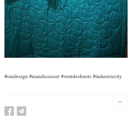
#ouidesign #matalicrasset #ventdesforets #industriecity
Hau
de
pag