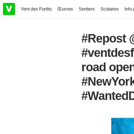
Vent des Forêts
Œuvres
Sentiers
Scolaires
Info 
#Repost
#ventdesf
road open
#NewYork
#WantedD