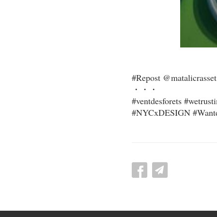
#Repost @matalicrasset
・・・
#ventdesforets #wetrus
#NYCxDESIGN #WantedD