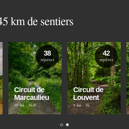
 45 km de sentiers
38
42
repères
repères
Circuit de
Circuit de
Marcaulieu
Louvent
10 km
·
3h30
9 km
·
3h