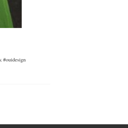
k #ouidesign