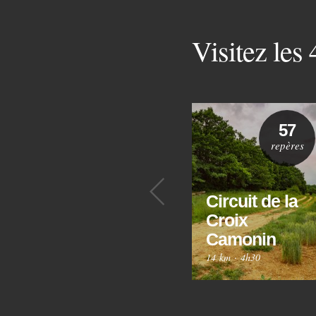
Visitez les
57
repères
Précédent
Circuit de la
Croix
Camonin
14 km
·
4h30