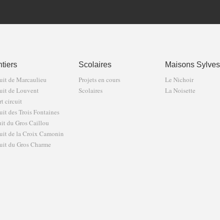
tiers
Scolaires
Maisons Sylves
uit de Marcaulieu
Projets en cours
Le Nichoir
uit de Louvent
Scolaires
La Noisette
t circuit
uit des Trois Fontaines
uit du Gros Caillou
uit de la Croix Camonin
uit du Gros Charme