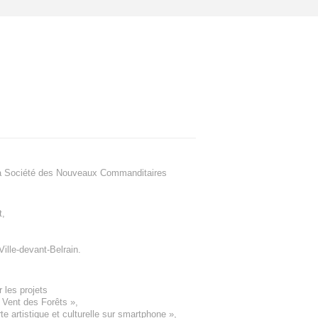
a Société des Nouveaux Commanditaires
t
,
Ville-devant-Belrain
.
 les projets
e Vent des Forêts
»,
 artistique et culturelle sur smartphone »,