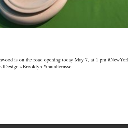
tinwood is on the road opening today May 7, at 1 pm #NewYor
esign #Brooklyn #matalicrasset