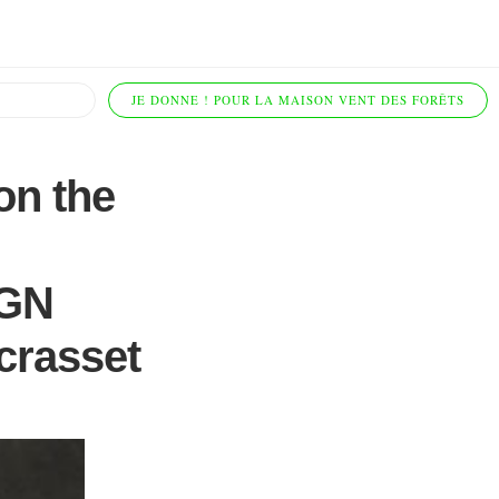
JE DONNE ! POUR LA MAISON VENT DES FORÊTS
on the
IGN
crasset