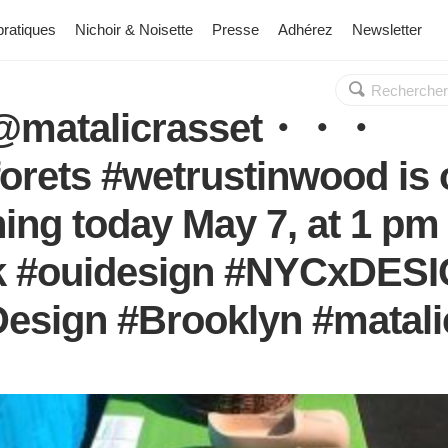
pratiques
Nichoir & Noisette
Presse
Adhérez
Newsletter
Rechercher :
OK
 @matalicrasset・・・
orets #wetrustinwood is 
ing today May 7, at 1 pm
 #ouidesign #NYCxDES
esign #Brooklyn #matali