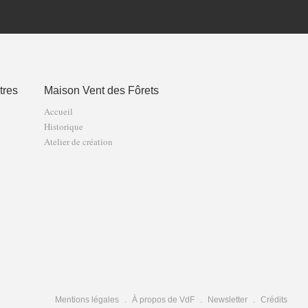
tres
Maison Vent des Fôrets
Accueil
Historique
Atelier de création
Mentions légales
À propos de VdF
Newsletter
Crédits