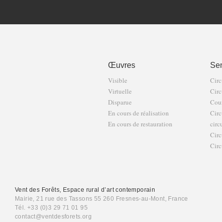
Œuvres
Sen
Visible
Circ
Virtuelle
Circ
Disparue
Cour
En cours de réalisation
Circ
En cours de restauration
circ
Circ
Circ
Vent des Forêts, Espace rural d’art contemporain
Mairie, 21 rue des Tassons 55 260 Fresnes-au-Mont, France
Tél. +33 (0)3 29 71 01 95
contact@ventdesforets.org