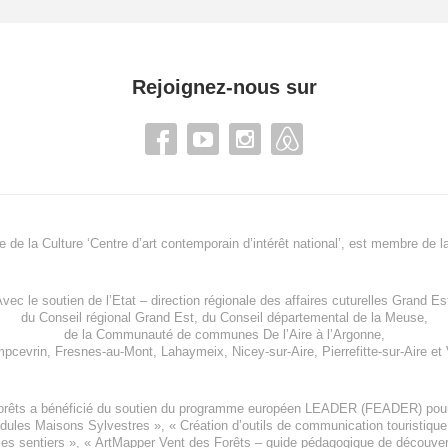
Rejoignez-nous sur
re de la Culture ‘Centre d’art contemporain d’intérêt national’, est membre de
l
vec le soutien de l’
Etat – direction régionale des affaires cuturelles Grand Es
du
Conseil régional Grand Est
, du
Conseil départemental de la Meuse
,
de la
Communauté de communes De l’Aire à l’Argonne
,
pcevrin
,
Fresnes-au-Mont
,
Lahaymeix
,
Nicey-sur-Aire
,
Pierrefitte-sur-Aire
et
orêts a bénéficié du soutien du programme européen
LEADER (FEADER)
pour
odules Maisons Sylvestres
», «
Création d’outils de communication touristiqu
les sentiers », «
ArtMapper Vent des Forêts
– guide pédagogique de découverte