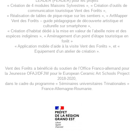
LEADER (FEADER)
pour les projets
«
Création de 4 modules Maisons Sylvestres
», «
Création d’outils de
communication touristique Vent des Forêts
»,
« Réalisation de tables de pique-nique sur les sentiers », «
ArtMapper
Vent des Forêts
– guide pédagogique de découverte artistique et
culturelle sur smartphone »,
«
Création d’habitat dédié à la mise en valeur de l’abeille noire et des
espèces indigène
s », «
Aménagement d’un point d’étape touristique en
forêt
»
«
Application mobile d’aide à la visite Vent des Forêts
», et «
Equipement d’un atelier de création
».
Vent des Forêts a bénéficié du soutien de l’Office Franco-allemand pour
la Jeunesse
OFAJ/DFJW
pour le
European Ceramic Art Schools Project
2018-2020
,
dans le cadre du programme « Séminaires universitaires Trinationales »
France-Allemagne-Roumanie.