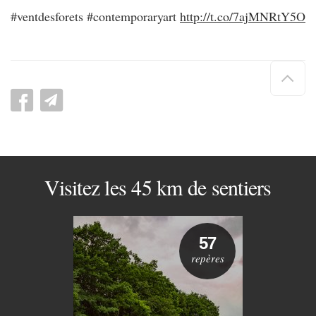
#ventdesforets #contemporaryart
http://t.co/7ajMNRtY5O
Hau
de
pag
Visitez les 45 km de sentiers
57
repères