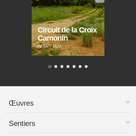
Circuit de la Croix
Circ
Camonin
Mar
14 km
·
4h30
10 km
Œuvres
Sentiers