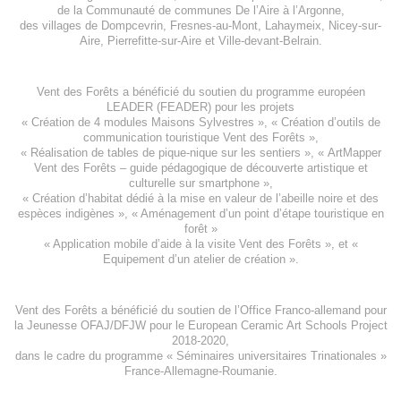
de la
Communauté de communes De l’Aire à l’Argonne
,
des villages de
Dompcevrin
,
Fresnes-au-Mont
,
Lahaymeix
,
Nicey-sur-
Aire
,
Pierrefitte-sur-Aire
et
Ville-devant-Belrain
.
Vent des Forêts a bénéficié du soutien du programme européen
LEADER (FEADER)
pour les projets
«
Création de 4 modules Maisons Sylvestres
», «
Création d’outils de
communication touristique Vent des Forêts
»,
« Réalisation de tables de pique-nique sur les sentiers », «
ArtMapper
Vent des Forêts
– guide pédagogique de découverte artistique et
culturelle sur smartphone »,
«
Création d’habitat dédié à la mise en valeur de l’abeille noire et des
espèces indigène
s », «
Aménagement d’un point d’étape touristique en
forêt
»
«
Application mobile d’aide à la visite Vent des Forêts
», et «
Equipement d’un atelier de création
».
Vent des Forêts a bénéficié du soutien de l’Office Franco-allemand pour
la Jeunesse
OFAJ/DFJW
pour le
European Ceramic Art Schools Project
2018-2020
,
dans le cadre du programme « Séminaires universitaires Trinationales »
France-Allemagne-Roumanie.