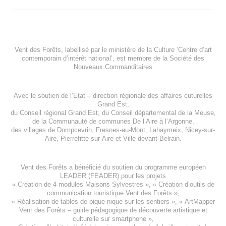
Vent des Forêts, labellisé par le ministère de la Culture ‘Centre d’art
contemporain d’intérêt national’, est membre de
la Société des
Nouveaux Commanditaires
Avec le soutien de l’
Etat – direction régionale des affaires cuturelles
Grand Est
,
du
Conseil régional Grand Est
, du
Conseil départemental de la Meuse
,
de la
Communauté de communes De l’Aire à l’Argonne
,
des villages de
Dompcevrin
,
Fresnes-au-Mont
,
Lahaymeix
,
Nicey-sur-
Aire
,
Pierrefitte-sur-Aire
et
Ville-devant-Belrain
.
Vent des Forêts a bénéficié du soutien du programme européen
LEADER (FEADER)
pour les projets
«
Création de 4 modules Maisons Sylvestres
», «
Création d’outils de
communication touristique Vent des Forêts
»,
« Réalisation de tables de pique-nique sur les sentiers », «
ArtMapper
Vent des Forêts
– guide pédagogique de découverte artistique et
culturelle sur smartphone »,