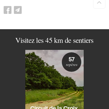
de
pag
Visitez les 45 km de sentiers
57
repères
Circuit de la Croix
Circ