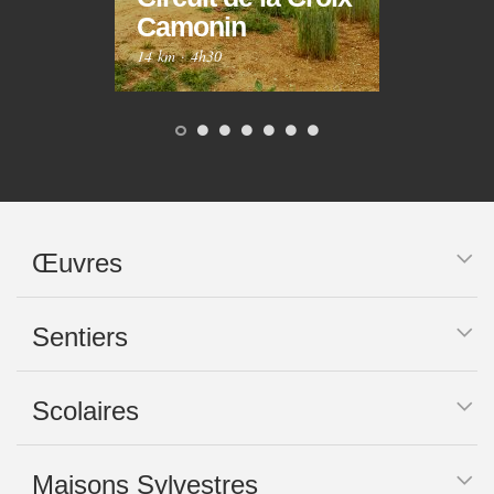
Camonin
Mar
14 km
·
4h30
10 km
Œuvres
Sentiers
Scolaires
Maisons Sylvestres